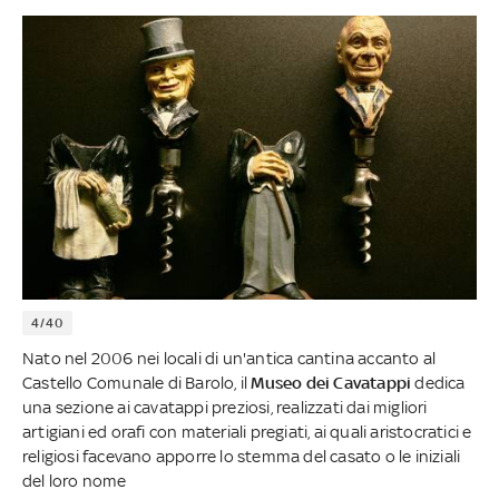
4/40
Nato nel 2006 nei locali di un'antica cantina accanto al
Castello Comunale di Barolo, il
Museo dei Cavatappi
dedica
una sezione ai cavatappi preziosi, realizzati dai migliori
artigiani ed orafi con materiali pregiati, ai quali aristocratici e
religiosi facevano apporre lo stemma del casato o le iniziali
del loro nome