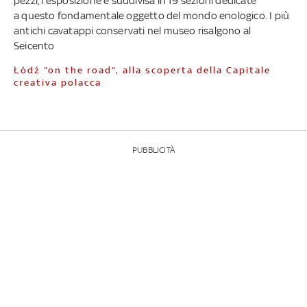
pezzi, l'esposizione è suddivisa in 19 sezioni dedicate
a questo fondamentale oggetto del mondo enologico. I più
antichi cavatappi conservati nel museo risalgono al
Seicento
Łódź “on the road”, alla scoperta della Capitale
creativa polacca
PUBBLICITÀ