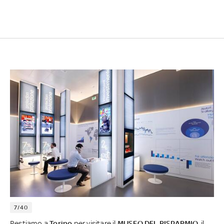
7/40
Restiamo a
Torino
per visitare il
MUSEO DEL RISPARMIO
, il