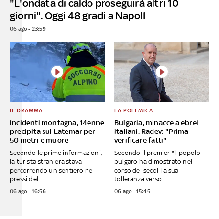
"L'ondata di caldo proseguirà altri 10
giorni". Oggi 48 gradi a NapolI
06 ago - 23:59
IL DRAMMA
LA POLEMICA
Incidenti montagna, 14enne
Bulgaria, minacce a ebrei
precipita sul Latemar per
italiani. Radev: "Prima
50 metri e muore
verificare fatti"
Secondo le prime informazioni,
Secondo il premier "il popolo
la turista straniera stava
bulgaro ha dimostrato nel
percorrendo un sentiero nei
corso dei secoli la sua
pressi del...
tolleranza verso...
06 ago - 16:56
06 ago - 15:45