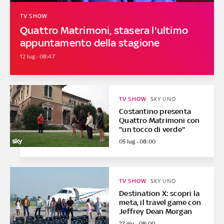
TV SHOW
Quattro Matrimoni, stasera l'ultimo
appuntamento della stagione
12 lug - 08:47
TV SHOW
SKY UNO
Costantino presenta
Quattro Matrimoni con
"un tocco di verde"
05 lug - 08:00
TV SHOW
SKY UNO
Destination X: scopri la
meta, il travel game con
Jeffrey Dean Morgan
27 giu - 08:00