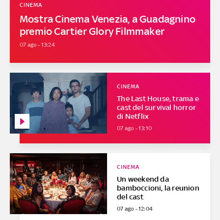
CINEMA
Mostra Cinema Venezia, a Guadagnino
premio Cartier Glory Filmmaker
07 ago - 13:24
CINEMA
The Last House, trama e
cast del survival horror
di Netflix
07 ago - 13:10
CINEMA
Un weekend da
bamboccioni, la reunion
del cast
07 ago - 12:04