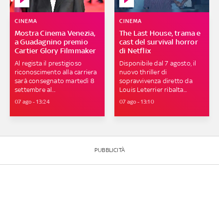
CINEMA
CINEMA
Mostra Cinema Venezia,
The Last House, trama e
a Guadagnino premio
cast del survival horror
Cartier Glory Filmmaker
di Netflix
Al regista il prestigioso
Disponibile dal 7 agosto, il
riconoscimento alla carriera
nuovo thriller di
sarà consegnato martedì 8
sopravvivenza diretto da
settembre al...
Louis Leterrier ribalta...
07 ago - 13:24
07 ago - 13:10
PUBBLICITÀ