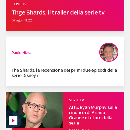
SERIE TV
Thge Shards, il trailer della serie tv
07 ago - 11:22
Paolo Nizza
The Shards, la recensione dei primi due episodi della
serie Disney+
SERIE TV
AHS, Ryan Murphy sulla
rinuncia di Ariana
Grande e futuro della
serie
07 ago - 10:21