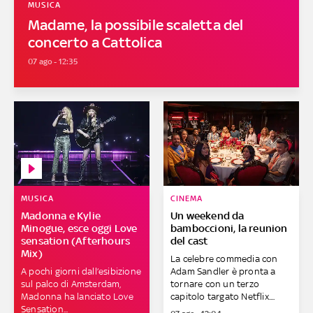
MUSICA
Madame, la possibile scaletta del
concerto a Cattolica
07 ago - 12:35
MUSICA
CINEMA
Madonna e Kylie
Un weekend da
Minogue, esce oggi Love
bamboccioni, la reunion
sensation (Afterhours
del cast
Mix)
La celebre commedia con
A pochi giorni dall’esibizione
Adam Sandler è pronta a
sul palco di Amsterdam,
tornare con un terzo
Madonna ha lanciato Love
capitolo targato Netflix....
Sensation...