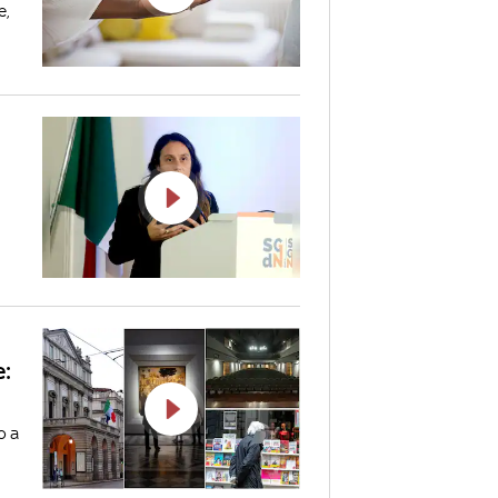
e,
e:
o a