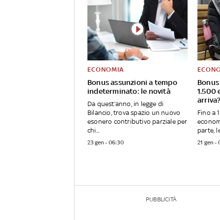
ECONOMIA
ECON
Bonus assunzioni a tempo
Bonus 
indeterminato: le novità
1.500 
arriva
Da quest’anno, in legge di
Bilancio, trova spazio un nuovo
Fino a 
esonero contributivo parziale per
economi
chi...
parte, l
23 gen - 06:30
21 gen -
PUBBLICITÀ