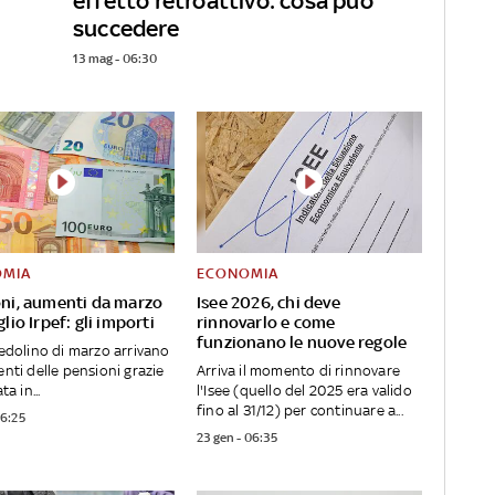
a
effetto retroattivo: cosa può
succedere
13 mag - 06:30
OMIA
ECONOMIA
ni, aumenti da marzo
Isee 2026, chi deve
lio Irpef: gli importi
rinnovarlo e come
funzionano le nuove regole
cedolino di marzo arrivano
enti delle pensioni grazie
Arriva il momento di rinnovare
ta in...
l'Isee (quello del 2025 era valido
fino al 31/12) per continuare a...
06:25
23 gen - 06:35