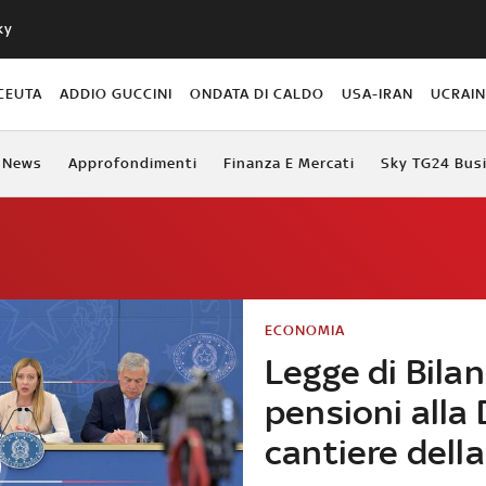
ky
CEUTA
ADDIO GUCCINI
ONDATA DI CALDO
USA-IRAN
UCRAI
News
Approfondimenti
Finanza E Mercati
Sky TG24 Bus
ECONOMIA
Legge di Bilan
pensioni alla D
cantiere dell