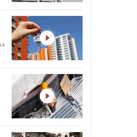
i
 il