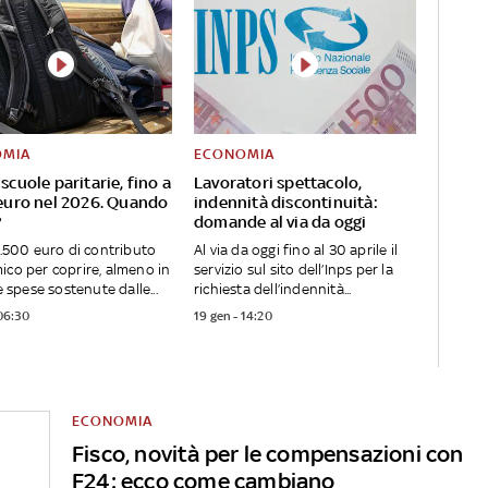
OMIA
ECONOMIA
scuole paritarie, fino a
Lavoratori spettacolo,
euro nel 2026. Quando
indennità discontinuità:
?
domande al via da oggi
1.500 euro di contributo
Al via da oggi fino al 30 aprile il
co per coprire, almeno in
servizio sul sito dell’Inps per la
e spese sostenute dalle...
richiesta dell’indennità...
 06:30
19 gen - 14:20
ECONOMIA
Fisco, novità per le compensazioni con
F24: ecco come cambiano