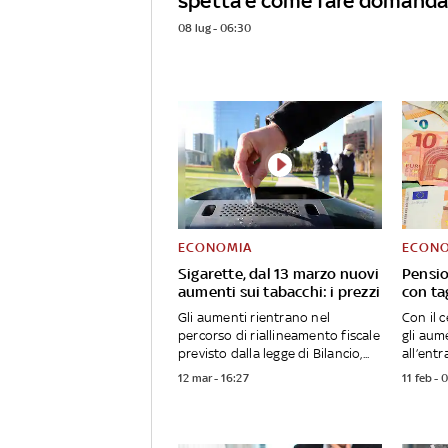
spetta e come fare domand
08 lug - 06:30
ECONOMIA
ECON
Sigarette, dal 13 marzo nuovi
Pensio
aumenti sui tabacchi: i prezzi
con tag
Gli aumenti rientrano nel
Con il 
percorso di riallineamento fiscale
gli aum
previsto dalla legge di Bilancio,...
all’entra
12 mar - 16:27
11 feb - 