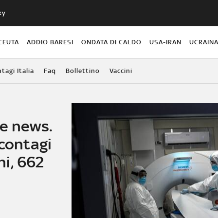
ky
CEUTA
ADDIO BARESI
ONDATA DI CALDO
USA-IRAN
UCRAIN
agi Italia
Faq
Bollettino
Vaccini
me news.
 contagi
i, 662