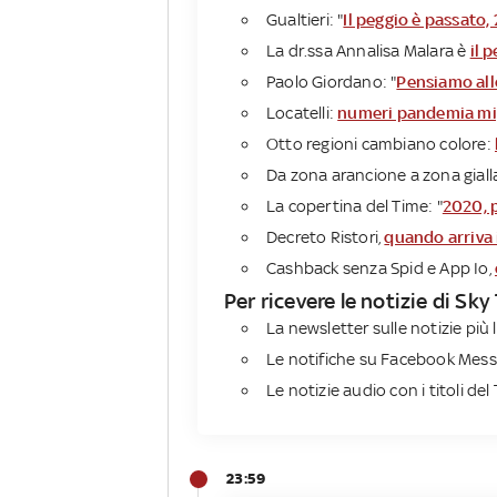
Gualtieri: "
Il peggio è passato, 
La dr.ssa Annalisa Malara è
il 
Paolo Giordano: "
Pensiamo all
Locatelli:
numeri pandemia mig
Otto regioni cambiano colore:
Da zona arancione a zona giall
La copertina del Time: "
2020, 
Decreto Ristori,
quando arriva 
Cashback senza Spid e App Io,
Per ricevere le notizie di Sk
La newsletter sulle notizie più l
Le notifiche su Facebook Mess
Le notizie audio con i titoli del 
23:59