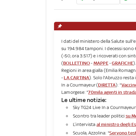
I dati del ministero della Salute sul
su 194.984 tamponi. I decessi sono 66
(-50, ora 3.517) e i ricoverati con sin
(
BOLLETTINO
-
MAPPE
-
GRAFICHE
)
Regioni in area gialla (Emilia Romagna
-
LA CARTINA
). Solo l'Abruzzo resta 
In a Courmayeur (
DIRETTA
): "
Vaccin
Lamorgese: "
70mila agenti in strad
Le ultime notizie:
Sky TG24 Live In a Courmayeur
Scontro tra leader politici
su M
L’intervista
al ministro degli Es
Scuola, Azzolina: "
Servono test