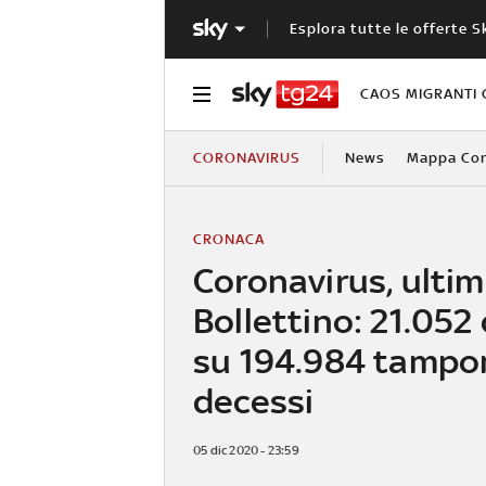
Esplora tutte le offerte S
CAOS MIGRANTI 
CORONAVIRUS
News
Mappa Cont
CRONACA
Coronavirus, ulti
Bollettino: 21.052
su 194.984 tampon
decessi
05 dic 2020 - 23:59