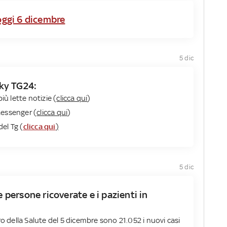
oggi 6 dicembre
5 dic
 Sky TG24:
iù lette notizie (
clicca qui
)
Messenger (
clicca qui
)
del Tg (
clicca qui
)
5 dic
e persone ricoverate e i pazienti in
ro della Salute del 5 dicembre sono 21.052 i nuovi casi