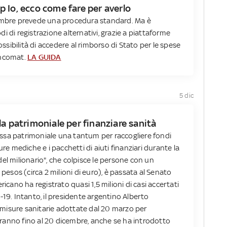
 Io, ecco come fare per averlo
cembre prevede una procedura standard. Ma è
i di registrazione alternativi, grazie a piattaforme
ibilità di accedere al rimborso di Stato per le spese
ancomat.
LA GUIDA
5 dic
la patrimoniale per finanziare sanità
ssa patrimoniale una tantum per raccogliere fondi
ure mediche e i pacchetti di aiuti finanziari durante la
el milionario", che colpisce le persone con un
 pesos (circa 2 milioni di euro), è passata al Senato
icano ha registrato quasi 1,5 milioni di casi accertati
-19. Intanto, il presidente argentino Alberto
misure sanitarie adottate dal 20 marzo per
ranno fino al 20 dicembre, anche se ha introdotto