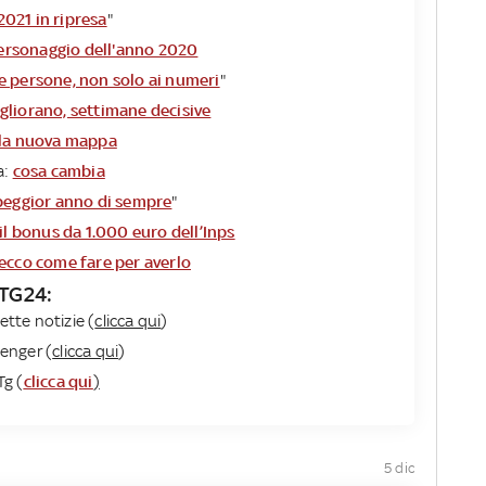
2021 in ripresa
"
personaggio dell'anno 2020
e persone, non solo ai numeri
"
liorano, settimane decisive
la nuova mappa
a:
cosa cambia
peggior anno di sempre
"
il bonus da 1.000 euro dell’Inps
ecco come fare per averlo
y TG24:
ette notizie (
clicca qui
)
enger (
clicca qui
)
Tg (
clicca qui
)
5 dic