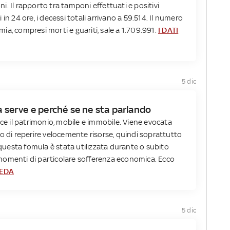
. Il rapporto tra tamponi effettuati e positivi
in 24 ore, i decessi totali arrivano a 59.514. Il numero
emia, compresi morti e guariti, sale a 1.709.991.
I DATI
5 dic
a serve e perché se ne sta parlando
sce il patrimonio, mobile e immobile. Viene evocata
o di reperire velocemente risorse, quindi soprattutto
a questa fomula è stata utilizzata durante o subito
in momenti di particolare sofferenza economica. Ecco
HEDA
5 dic