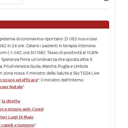
l'epidemia di coronavirus riportano 21.052 nuovi casi
2 in 24 ore. Calano i pazienti in terapia intensiva
tomi (-1.042, ora 30.158). Tasso di positività al 10,8%
. Speranza firma un'ordinanza che sposta altre 5
, Friuli-Venezia Giulia, Marche, Puglia e Umbria
in zona rossa. Il ministro della Salute a Sky TG24 Live
o sicuro ed efficace
". Il ministro dell'Interno
a per Natale
".
:
la diretta
es e misure anti-Covid
teri Luigi Di Maio
 rapidi e tamponi
"