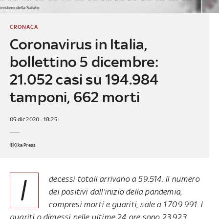
CRONACA
Coronavirus in Italia,
bollettino 5 dicembre:
21.052 casi su 194.984
tamponi, 662 morti
05 dic 2020 - 18:25
©Kika Press
I
decessi totali arrivano a 59.514. Il numero
dei positivi dall'inizio della pandemia,
compresi morti e guariti, sale a 1.709.991. I
guariti o dimessi nelle ultime 24 ore sono 23.923,