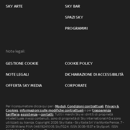
SKY ARTE
SKY BAR
SPAZI SKY
PROGRAMMI
Note legali:
GESTIONE COOKIE
COOKIE POLICY
NOTE LEGALI
DICHIARAZIONE DI ACCESSIBILITÀ
OFFERTA SKY MEDIA
CORPORATE
Per il consumatore clicca qui per i
Moduli, Condizioni contrattuali
,
Privacy &
Cookies
,
informazioni sulle modifiche contrattuali
o per
trasparenza
tariffaria
,
assistenza
e
contatti
. Tutti i marchi Sky e i diritti di proprietà
intellettuale in essi contenuti, sono di proprietà di Sky international AG e sono
utilizzati su licenza. Copyright 2026 Sky Italia - Sky Italia Srl Via Monte Penice, 7 -
20138 Milano P.IVA 04619241005. SkyTG24: ISSN 3035-1537 e SkySport: ISSN