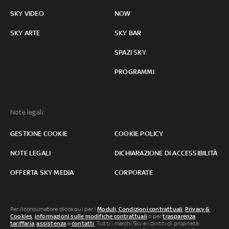
SKY VIDEO
NOW
SKY ARTE
SKY BAR
SPAZI SKY
PROGRAMMI
Note legali:
GESTIONE COOKIE
COOKIE POLICY
NOTE LEGALI
DICHIARAZIONE DI ACCESSIBILITÀ
OFFERTA SKY MEDIA
CORPORATE
Per il consumatore clicca qui per i
Moduli, Condizioni contrattuali
,
Privacy &
Cookies
,
informazioni sulle modifiche contrattuali
o per
trasparenza
tariffaria
,
assistenza
e
contatti
. Tutti i marchi Sky e i diritti di proprietà