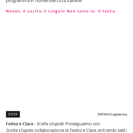
programma in numerose città italiane
Noemi, è uscito il singolo Non sono io. Il testo
17/21
©IPA/Fotogramma
Fedez e Clara
-
Scelte stupide
. Proseguiamo con
Scelte
stupide
, collaborazione di Fedez e Clara, entrambi saliti