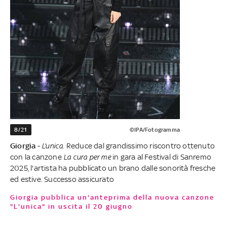
8/21
©IPA/Fotogramma
Giorgia
-
L’unica
. Reduce dal grandissimo riscontro ottenuto
con la canzone
La cura per me
in
gara al Festival di Sanremo
2025, l'artista ha pubblicato un brano dalle sonorità fresche
ed estive. Successo assicurato
Giorgia pubblica un'anteprima della nuova canzone
"L'unica" in uscita il 20 giugno