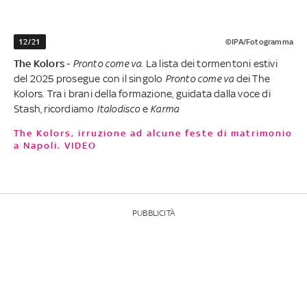
12/21
©IPA/Fotogramma
The Kolors
-
Pronto come va
. La lista dei tormentoni estivi
del 2025 prosegue con il singolo
Pronto come va
dei The
Kolors. Tra i brani della formazione, guidata dalla voce di
Stash, ricordiamo
Italodisco
e
Karma
The Kolors, irruzione ad alcune feste di matrimonio
a Napoli. VIDEO
PUBBLICITÀ