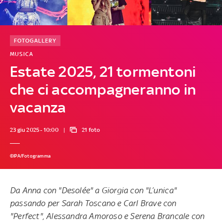
FOTOGALLERY
MUSICA
Estate 2025, 21 tormentoni
che ci accompagneranno in
vacanza
23 giu 2025 - 10:00
21 foto
©IPA/Fotogramma
Da Anna con "
Desolée"
a Giorgia con "
L’unica"
passando per Sarah Toscano e Carl Brave con
"
Perfect"
, Alessandra Amoroso e Serena Brancale con