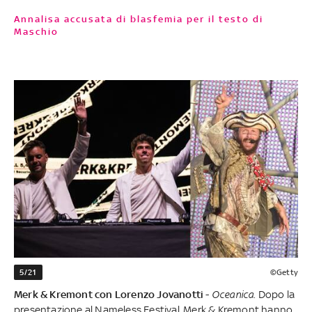
Annalisa accusata di blasfemia per il testo di
Maschio
5/21
©Getty
Merk & Kremont con Lorenzo Jovanotti
-
Oceanica
. Dopo la
presentazione al Nameless Festival, Merk & Kremont hanno