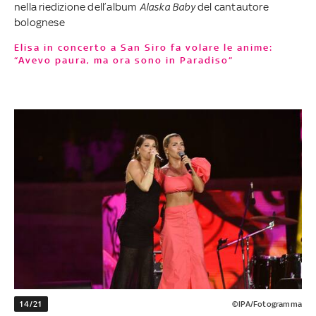
nella riedizione dell’album
Alaska Baby
del cantautore
bolognese
Elisa in concerto a San Siro fa volare le anime:
“Avevo paura, ma ora sono in Paradiso”
14/21
©IPA/Fotogramma