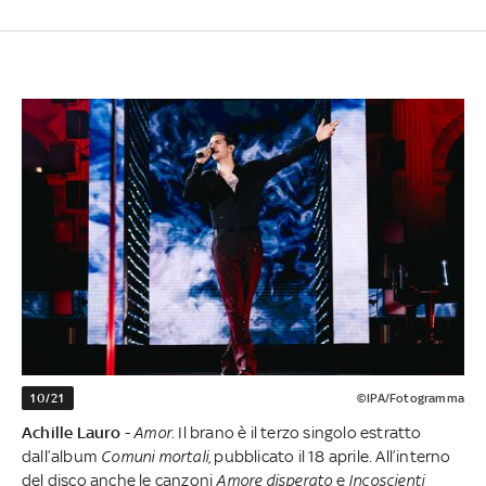
10/21
©IPA/Fotogramma
Achille Lauro
-
Amor
. Il brano è il terzo singolo estratto
dall’album
Comuni
mortali
, pubblicato il 18 aprile. All’interno
del disco anche le canzoni
Amore
disperato
e
Incoscienti