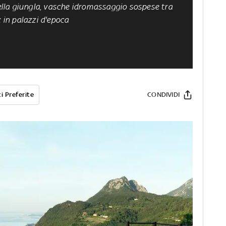
nella giungla, vasche idromassaggio sospese tra
x in palazzi d'epoca
i Preferite
CONDIVIDI