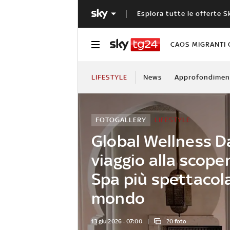
Esplora tutte le offerte S
CAOS MIGRANTI 
LIFESTYLE
News
Approfondimen
FOTOGALLERY
LIFESTYLE
Global Wellness D
viaggio alla scope
Spa più spettacola
mondo
13 giu 2026 - 07:00
20 foto