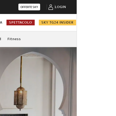
LOGIN
OFFERTE SKY
NA
SPETTACOLO
SKY TG24 INSIDER
d
Fitness