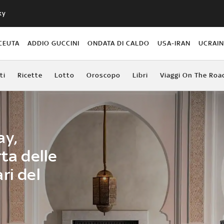
ky
CEUTA
ADDIO GUCCINI
ONDATA DI CALDO
USA-IRAN
UCRAI
ti
Ricette
Lotto
Oroscopo
Libri
Viaggi On The Roa
ay,
rta delle
ri del