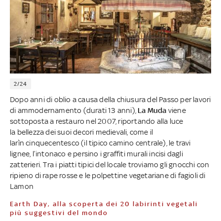
2/24
Dopo anni di oblio a causa della chiusura del Passo per lavori
di ammodernamento (durati 13 anni),
La Muda
viene
sottoposta a restauro nel 2007, riportando alla luce
la bellezza dei suoi decori medievali, come il
larìn cinquecentesco (il tipico camino centrale), le travi
lignee, l’intonaco e persino i graffiti murali incisi dagli
zatterieri. Tra i piatti tipici del locale troviamo gli gnocchi con
ripieno di rape rosse e le polpettine vegetariane di fagioli di
Lamon
Earth Day, alla scoperta dei 20 labirinti vegetali
più suggestivi del mondo