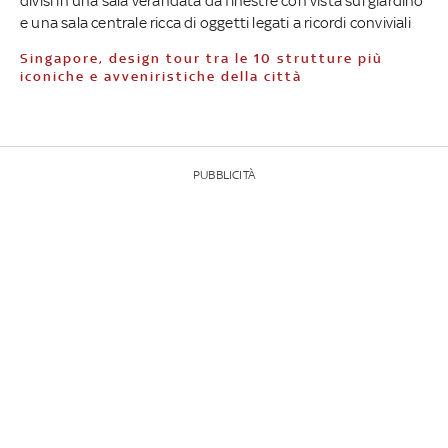
divisi in una sala verandata da finestre con vista sul giardino
e una sala centrale ricca di oggetti legati a ricordi conviviali
Singapore, design tour tra le 10 strutture più
iconiche e avveniristiche della città
PUBBLICITÀ