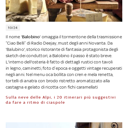
10/24
Il nome '
Balobino
' omaggia il tormentone della trasmissione
“Ciao Belli” di Radio Deejay, must degli anni Novanta. Da
'Balubino', storico ristorante di fantasia protagonista degli
sketch dei conduttori, a Balobino il passo è stato breve.
L'interno dell'osteria è fatto di dettagli rustici con tavoli
in legno, caminetti, foto d’epoca e oggetti vintage recuperati
negli anni. Nel menu oca bollita con cren e mela renetta,
tortelli di anatra con brodo ristretto aromatizzato alla
castagna e gelato di ricotta con fichi caramellati
Sulla neve delle Alpi, i 20 itinerari più suggestivi
da fare a ritmo di ciaspole