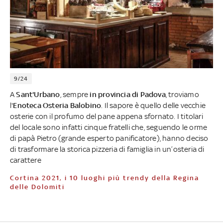
9/24
A
Sant'Urbano
, sempre
in provincia di Padova
, troviamo
l'
Enoteca Osteria Balobino
. Il sapore è quello delle vecchie
osterie con il profumo del pane appena sfornato. I titolari
del locale sono infatti cinque fratelli che, seguendo le orme
di papà Pietro (grande esperto panificatore), hanno deciso
di trasformare la storica pizzeria di famiglia in un’osteria di
carattere
Cortina 2021, i 10 luoghi più trendy della Regina
delle Dolomiti