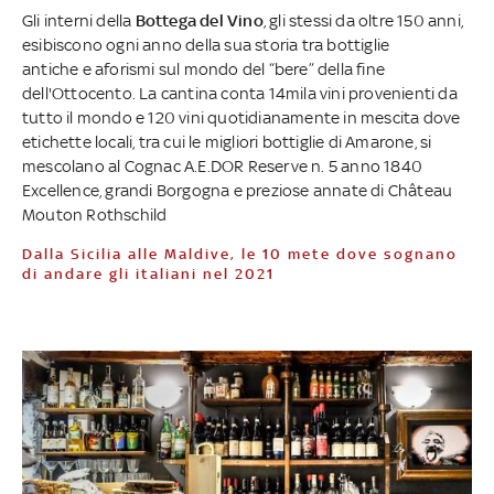
Gli interni della
Bottega del Vino
, gli stessi da oltre 150 anni,
esibiscono ogni anno della sua storia tra bottiglie
antiche e aforismi sul mondo del “bere” della fine
dell'Ottocento. La cantina conta 14mila vini provenienti da
tutto il mondo e 120 vini quotidianamente in mescita dove
etichette locali, tra cui le migliori bottiglie di Amarone, si
mescolano al Cognac A.E.DOR Reserve n. 5 anno 1840
Excellence, grandi Borgogna e preziose annate di Château
Mouton Rothschild
Dalla Sicilia alle Maldive, le 10 mete dove sognano
di andare gli italiani nel 2021