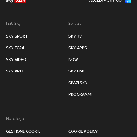
ACCEDI A SKY GO
I siti Sky:
Servizi:
SKY SPORT
SKY TV
SKY TG24
SKY APPS
SKY VIDEO
NOW
SKY ARTE
SKY BAR
SPAZI SKY
PROGRAMMI
Note legali:
GESTIONE COOKIE
COOKIE POLICY