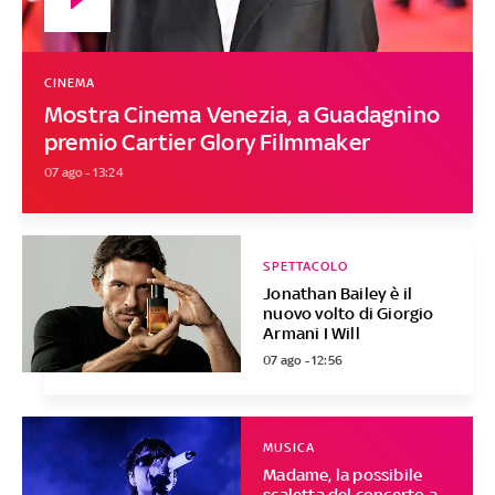
CINEMA
Mostra Cinema Venezia, a Guadagnino
premio Cartier Glory Filmmaker
07 ago - 13:24
SPETTACOLO
Jonathan Bailey è il
nuovo volto di Giorgio
Armani I Will
07 ago - 12:56
MUSICA
Madame, la possibile
scaletta del concerto a