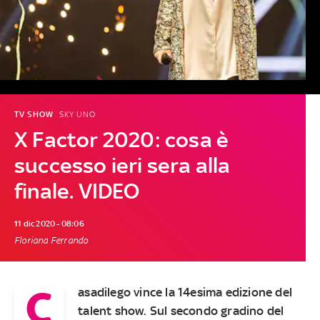
TV SHOW
SKY UNO
X Factor 2020: cosa è
successo ieri sera alla
finale. VIDEO
11 dic 2020 - 08:06
Floriana Ferrando
C
asadilego vince la 14esima edizione del
talent show. Sul secondo gradino del