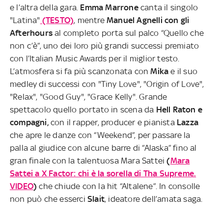
e l’altra della gara.
Emma Marrone
canta il singolo
"Latina"
(TESTO)
, mentre
Manuel Agnelli con gli
Afterhours
al completo porta sul palco “Quello che
non c’è”, uno dei loro più grandi successi premiato
con l’Italian Music Awards per il miglior testo.
L’atmosfera si fa più scanzonata con
Mika
e il suo
medley di successi con "Tiny Love", "Origin of Love",
"Relax", "Good Guy", "Grace Kelly". Grande
spettacolo quello portato in scena da
Hell Raton e
compagni,
con il rapper, producer e pianista
Lazza
che apre le danze con “Weekend”, per passare la
palla al giudice con alcune barre di “Alaska” fino al
gran finale con la talentuosa Mara Sattei
(
Mara
Sattei a X Factor: chi è la sorella di Tha Supreme.
VIDEO
)
che chiude con la hit “Altalene”. In consolle
non può che esserci
Slait
, ideatore dell’amata saga.