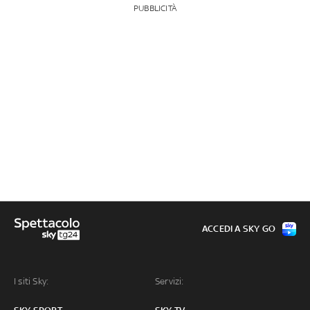
PUBBLICITÀ
ACCEDI A SKY GO
I siti Sky:
Servizi: