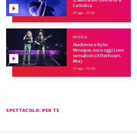
Cattolica
07 ago - 12:35
MUSICA
Madonna e Kylie
Minogue, esce oggi Love
sensation (Afterhours
Mix)
07 ago - 12:04
SPETTACOLO: PER TE