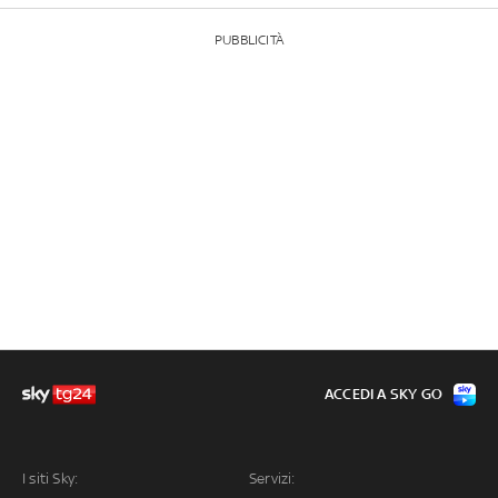
PUBBLICITÀ
ACCEDI A SKY GO
I siti Sky:
Servizi: