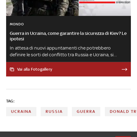
MONDO
Guerra in Ucraina, come garantire la sicurezza di Kiev? Le
ipotesi
In attesa di nuovi appuntamenti che potrebbero
definire le sorti del conflitto tra Russia e Ucraina, si
discute sulle possibili garanzie da consegnare a Kiev per
evitare un nuovo attacco di Mosca. Dall’esercito ucraino
Vai alla Fotogallery
al possibile invio di soldati europei, ecco cosa sapere
TAG:
UCRAINA
RUSSIA
GUERRA
DONALD T