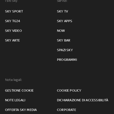
I siti Sky:
Servizi:
SKY SPORT
SKY TV
SKY TG24
SKY APPS
SKY VIDEO
NOW
SKY ARTE
SKY BAR
SPAZI SKY
PROGRAMMI
Note legali:
GESTIONE COOKIE
COOKIE POLICY
NOTE LEGALI
DICHIARAZIONE DI ACCESSIBILITÀ
OFFERTA SKY MEDIA
CORPORATE