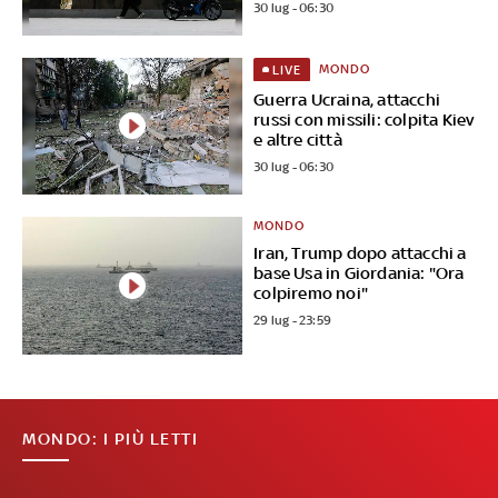
30 lug - 06:30
MONDO
LIVE
Guerra Ucraina, attacchi
russi con missili: colpita Kiev
e altre città
30 lug - 06:30
MONDO
Iran, Trump dopo attacchi a
base Usa in Giordania: "Ora
colpiremo noi"
29 lug - 23:59
MONDO: I PIÙ LETTI