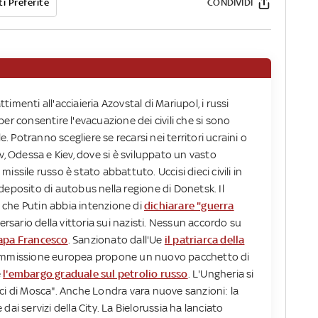
i Preferite
CONDIVIDI
menti all'acciaieria Azovstal di Mariupol, i russi
er consentire l'evacuazione dei civili che si sono
e. Potranno scegliere se recarsi nei territori ucraini o
v, Odessa e Kiev, dove si è sviluppato un vasto
ssile russo è stato abbattuto. Uccisi dieci civili in
deposito di autobus nella regione di Donetsk. Il
che Putin abbia intenzione di
dichiarare "guerra
versario della vittoria sui nazisti. Nessun accordo su
Papa Francesco
. Sanzionato dall'Ue
il patriarca della
ommissione europea propone un nuovo pacchetto di
e
l'embargo graduale sul petrolio russo
. L'Ungheria si
ci di Mosca". Anche Londra vara nuove sanzioni: la
ai servizi della City. La Bielorussia ha lanciato