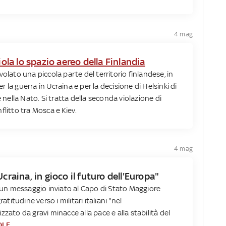
4 mag
iola lo spazio aereo della Finlandia
olato una piccola parte del territorio finlandese, in
la guerra in Ucraina e per la decisione di Helsinki di
ella Nato. Si tratta della seconda violazione di
flitto tra Mosca e Kiev.
4 mag
craina, in gioco il futuro dell'Europa"
n un messaggio inviato al Capo di Stato Maggiore
atitudine verso i militari italiani "nel
zato da gravi minacce alla pace e alla stabilità del
OLE