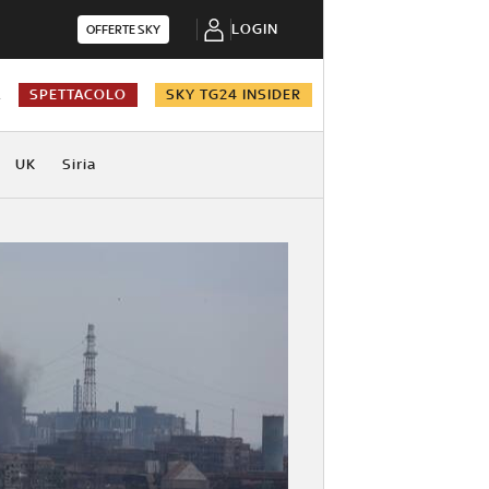
LOGIN
OFFERTE SKY
A
SPETTACOLO
SKY TG24 INSIDER
UK
Siria