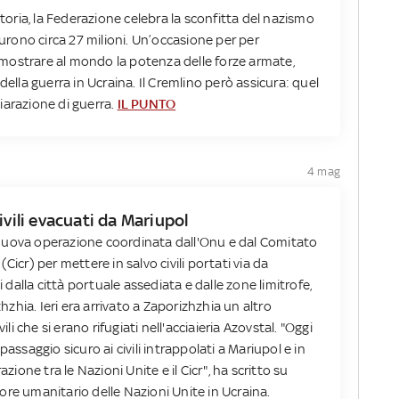
ttoria, la Federazione celebra la sconfitta del nazismo
furono circa 27 milioni. Un’occasione per per
 e mostrare al mondo la potenza delle forze armate,
della guerra in Ucraina. Il Cremlino però assicura: quel
iarazione di guerra.
IL PUNTO
4 mag
ivili evacuati da Mariupol
nuova operazione coordinata dall'Onu e dal Comitato
Cicr) per mettere in salvo civili portati via da
i dalla città portuale assediata e dalle zone limitrofe,
zhzhia. Ieri era arrivato a Zaporizhzhia un altro
ili che si erano rifugiati nell'acciaieria Azovstal. "Oggi
passaggio sicuro ai civili intrappolati a Mariupol e in
azione tra le Nazioni Unite e il Cicr", ha scritto su
ore umanitario delle Nazioni Unite in Ucraina.