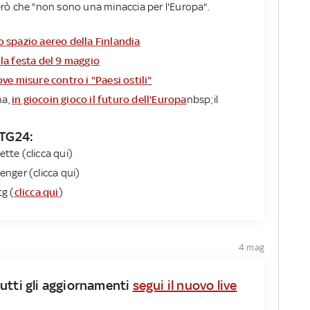
rò che "non sono una minaccia per l'Europa".
lo spazio aereo della Finlandia
lla festa del 9 maggio
ve misure contro i "Paesi ostili"
na,
in gioco
in gioco il futuro dell'Europa
nbsp;il
 TG24​:
ette (
clicca qui
)
enger (
clicca
qui
)
tg (
clicca qui
)
4 mag
r tutti gli aggiornamenti
segui il nuovo live