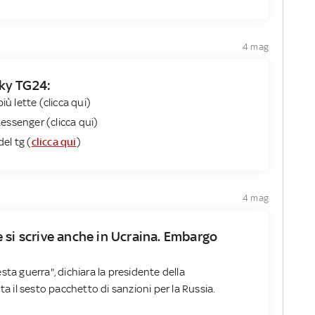
4 mag
Sky TG24​:
iù lette (clicca qui)
essenger (clicca qui)
del tg (
clicca qui
)
4 mag
 si scrive anche in Ucraina. Embargo
sta guerra", dichiara la presidente della
il sesto pacchetto di sanzioni per la Russia.