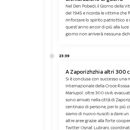
Nel Den Pobedi, il Giorno della Vi
del 1945 e ricorda le vittime che 
rinforzare lo spirito patriottico
quest’anno ancor di più alla luce 
giorno non arriverà nessuna dich
23:39
A Zaporizhzhia altri 300 c
Si è conclusa con successo una 
Internazionale della Croce Rossa (
Mariupol: oltre 300 civili, evacuat
sono arrivati nella città di Zapori
centinaio di persone, per lo più civ
siamo di nuovo riusciti a dare un 
altre aree grazie alla forte cooper
Twitter Osnat Lubrani, coordinat