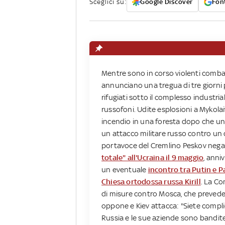
Sceglici su:
Google Discover
Font
Mentre sono in corso violenti combatti
annunciano una tregua di tre giorni p
rifugiati sotto il complesso industrial
russofoni. Udite esplosioni a Mykolai
incendio in una foresta dopo che un mi
un attacco militare russo contro un 
portavoce del Cremlino Peskov nega 
totale" all'Ucraina il 9 maggio
, anni
un eventuale
incontro tra Putin e 
Chiesa ortodossa russa Kirill
. La C
di misure contro Mosca, che preved
oppone e Kiev attacca: "Siete compli
Russia e le sue aziende sono bandite d