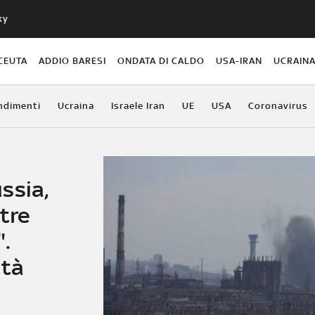
ky
CEUTA
ADDIO BARESI
ONDATA DI CALDO
USA-IRAN
UCRAIN
ndimenti
Ucraina
Israele Iran
UE
USA
Coronavirus
ssia,
tre
".
ttà