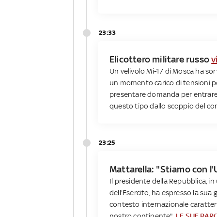
23:33
Elicottero militare russo
v
Un velivolo Mi-17 di Mosca ha sorv
un momento carico di tensioni per 
presentare domanda per entrare n
questo tipo dallo scoppio del con
23:25
Mattarella: "Stiamo con l'U
Il presidente della Repubblica, i
dell'Esercito, ha espresso la sua gr
contesto internazionale caratteriz
nostro continente".
LE SUE PAR