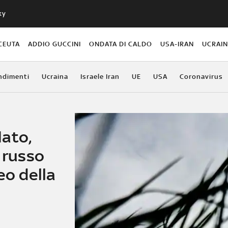
ky
CEUTA
ADDIO GUCCINI
ONDATA DI CALDO
USA-IRAN
UCRAI
ndimenti
Ucraina
Israele Iran
UE
USA
Coronavirus
ato,
e russo
eo della