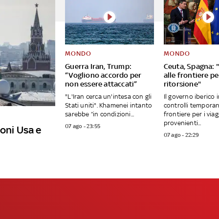
MONDO
MONDO
Guerra Iran, Trump:
Ceuta, Spagna: "
“Vogliono accordo per
alle frontiere per
non essere attaccati”
ritorsione"
"L'Iran cerca un'intesa con gli
Il governo iberico 
Stati uniti". Khamenei intanto
controlli temporan
sarebbe “in condizioni...
frontiere per i viag
provenienti...
07 ago - 23:55
ioni Usa e
07 ago - 22:29