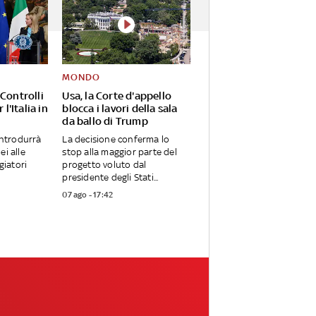
MONDO
Controlli
Usa, la Corte d'appello
 l'Italia in
blocca i lavori della sala
da ballo di Trump
introdurrà
La decisione conferma lo
ei alle
stop alla maggior parte del
giatori
progetto voluto dal
presidente degli Stati...
07 ago - 17:42