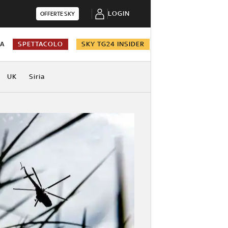
LOGIN
OFFERTE SKY
NA
SPETTACOLO
SKY TG24 INSIDER
UK
Siria