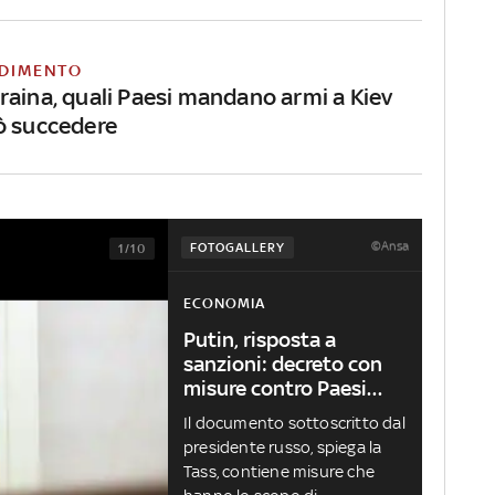
DIMENTO
raina, quali Paesi mandano armi a Kiev
ò succedere
©Ansa
FOTOGALLERY
1/10
ECONOMIA
Putin, risposta a
sanzioni: decreto con
misure contro Paesi
"ostili"
Il documento sottoscritto dal
presidente russo, spiega la
Tass, contiene misure che