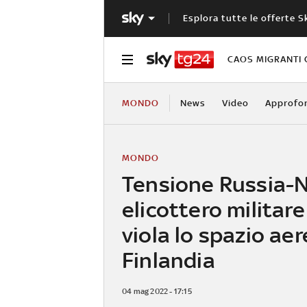
Esplora tutte le offerte S
CAOS MIGRANTI 
MONDO
News
Video
Approfo
MONDO
Tensione Russia-N
elicottero militar
viola lo spazio aer
Finlandia
04 mag 2022 - 17:15