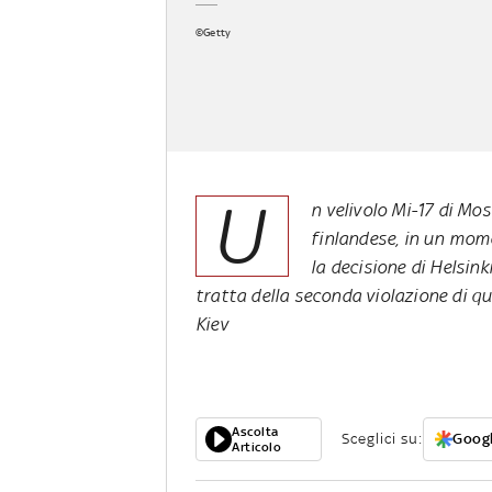
©Getty
U
n velivolo Mi-17 di Mo
finlandese, in un mome
la decisione di Helsin
tratta della seconda violazione di qu
Kiev
Ascolta
Sceglici su:
Googl
Articolo