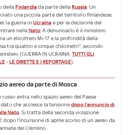
o della
Finlandia
da parte della
Russia
. Un
olato una piccola parte del territorio finlandese,
er la guerra in
Ucraina
e per la decisione del
ntrare nella
Nato
. A denunciarlo è il ministero
 era un elicottero Mi-17 e la profondità della
sa tra quattro e cinque chilometri", secondo
 ministero (GUERRA IN UCRAINA:
TUTTI GLI
LE
-
LE DIRETTE E I REPORTAGE
).
zio aereo da parte di Mosca
o russo entra nello spazio aereo del Paese
 dato che accresce la tensione
dopo l'annuncio di
alla Nato
. Si tratta della seconda violazione
, dopo l'incursione di aprile scorso di un aereo da
armate del Cremlino.