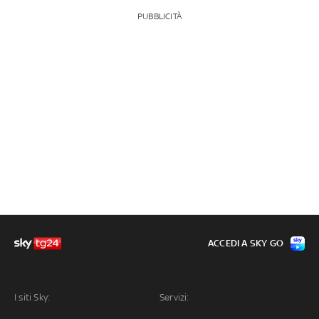
PUBBLICITÀ
ACCEDI A SKY GO
I siti Sky:
Servizi: