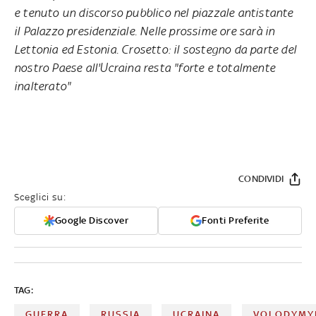
e tenuto un discorso pubblico nel piazzale antistante
il Palazzo presidenziale. Nelle prossime ore sarà in
Lettonia ed Estonia. Crosetto: il sostegno da parte del
nostro Paese all'Ucraina resta "forte e totalmente
inalterato"
CONDIVIDI
Sceglici su:
Google Discover
Fonti Preferite
TAG:
GUERRA
RUSSIA
UCRAINA
VOLODYMY