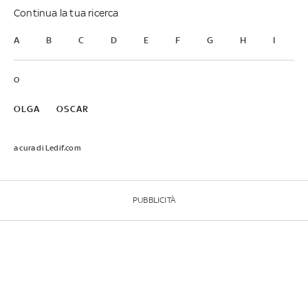
Continua la tua ricerca
A
B
C
D
E
F
G
H
I
J
O
OLGA
OSCAR
a cura di Ledif.com
PUBBLICITÀ