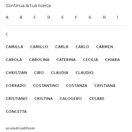
Continua la tua ricerca
A
B
C
D
E
F
G
H
I
J
C
CAMILLA
CAMILLO
CARLA
CARLO
CARMEN
CAROLA
CAROLINA
CATERINA
CECILIA
CHIARA
CHRISTIAN
CIRO
CLAUDIA
CLAUDIO
CORRADO
COSTANTINO
COSTANZA
CRISTIANA
CRISTIANO
CRISTINA
CALOGERO
CESARE
CONCETTA
a cura di Ledif.com