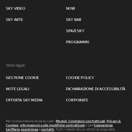
SKY VIDEO
NOW
SKY ARTE
SKY BAR
SPAZI SKY
PROGRAMMI
Note legali:
GESTIONE COOKIE
COOKIE POLICY
NOTE LEGALI
DICHIARAZIONE DI ACCESSIBILITÀ
OFFERTA SKY MEDIA
CORPORATE
Per il consumatore clicca qui per i
Moduli, Condizioni contrattuali
,
Privacy &
Cookies
,
informazioni sulle modifiche contrattuali
o per
trasparenza
tariffaria
,
assistenza
e
contatti
. Tutti i marchi Sky e i diritti di proprietà