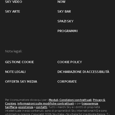
SKY VIDEO
NOW
SKY ARTE
SKY BAR
SPAZI SKY
PROGRAMMI
Note legali:
GESTIONE COOKIE
COOKIE POLICY
NOTE LEGALI
DICHIARAZIONE DI ACCESSIBILITÀ
OFFERTA SKY MEDIA
CORPORATE
Per il consumatore clicca qui per i
Moduli, Condizioni contrattuali
,
Privacy &
Cookies
,
informazioni sulle modifiche contrattuali
o per
trasparenza
tariffaria
,
assistenza
e
contatti
. Tutti i marchi Sky e i diritti di proprietà
intellettuale in essi contenuti, sono di proprietà di Sky international AG e sono
utilizzati su licenza. Copyright 2026 Sky Italia - Sky Italia Srl Via Monte Penice, 7 -