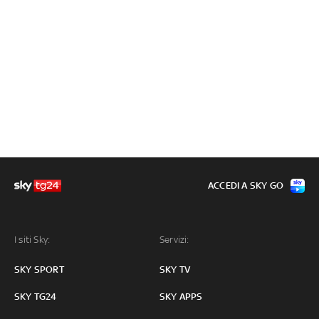
ACCEDI A SKY GO
I siti Sky:
Servizi:
SKY SPORT
SKY TV
SKY TG24
SKY APPS