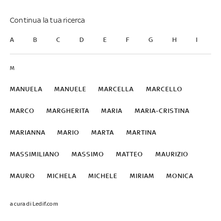
Continua la tua ricerca
A
B
C
D
E
F
G
H
I
J
M
MANUELA
MANUELE
MARCELLA
MARCELLO
MARCO
MARGHERITA
MARIA
MARIA-CRISTINA
MARIANNA
MARIO
MARTA
MARTINA
MASSIMILIANO
MASSIMO
MATTEO
MAURIZIO
MAURO
MICHELA
MICHELE
MIRIAM
MONICA
a cura di Ledif.com