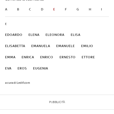
A
B
C
D
E
F
G
H
I
J
E
EDOARDO
ELENA
ELEONORA
ELISA
ELISABETTA
EMANUELA
EMANUELE
EMILIO
EMMA
ENRICA
ENRICO
ERNESTO
ETTORE
EVA
EROS
EUGENIA
a cura di Ledif.com
PUBBLICITÀ