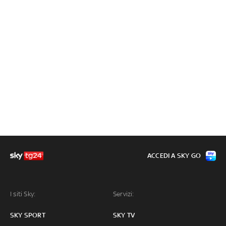
ACCEDI A SKY GO
I siti Sky:
Servizi:
SKY SPORT
SKY TV