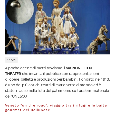
14/24
A poche decine di metri troviamo il
MARIONETTEN
THEATER
che incanta il pubblico con rappresentazioni
di opere, balletti e produzioni per bambini. Fondato nel 1913,
è uno dei più antichi teatri di marionette al mondo ed è
stato incluso nella lista del patrimonio culturale immateriale
dell'UNESCO
Veneto “on the road”, viaggio tra i rifugi e le baite
gourmet del Bellunese