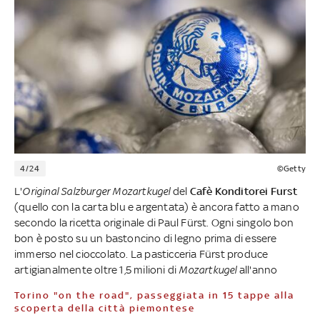
4/24
©Getty
L'
Original Salzburger Mozartkugel
del
Cafè Konditorei Furst
(quello con la carta blu e argentata) è ancora fatto a mano
secondo la ricetta originale di Paul Fürst. Ogni singolo bon
bon è posto su un bastoncino di legno prima di essere
immerso nel cioccolato. La pasticceria Fürst produce
artigianalmente oltre 1,5 milioni di
Mozartkugel
all'anno
Torino "on the road", passeggiata in 15 tappe alla
scoperta della città piemontese