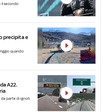
e il secondo
o precipita e
meriggio quando
ada A22.
ria
da parte di ignoti