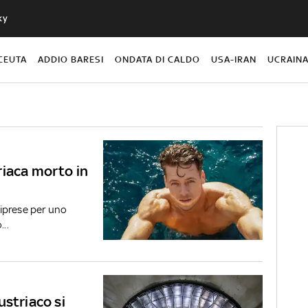
ky
CEUTA
ADDIO BARESI
ONDATA DI CALDO
USA-IRAN
UCRAIN
riaca morto in
iprese per uno
..
ustriaco si