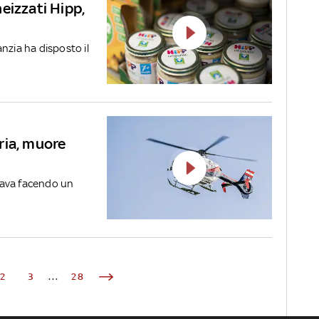
eizzati Hipp,
fanzia ha disposto il
ria, muore
stava facendo un
2
3
...
28