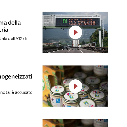
ma della
tria
dale dell'A12 di
omogeneizzati
a nota: è accusato