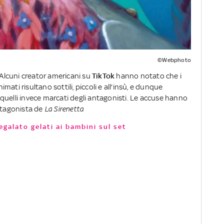
©Webphoto
 Alcuni creator americani su
TikTok
hanno notato che i
nimati risultano sottili, piccoli e all'insù, e dunque
quelli invece marcati degli antagonisti. Le accuse hanno
otagonista de
La Sirenetta
egalato gelati ai bambini sul set