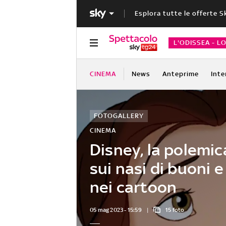
Esplora tutte le offerte S
L'ODISSEA - L
CINEMA
News
Anteprime
Inte
FOTOGALLERY
CINEMA
Disney, la polemic
sui nasi di buoni e
nei cartoon
05 mag 2023 - 15:59
15 foto