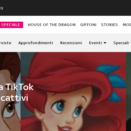
ky
O SPECIALE
HOUSE OF THE DRAGON
GIFFONI
STORIES
MO
rviste
Approfondimenti
Recensioni
Eventi
Speciali
a TikTok
 cattivi