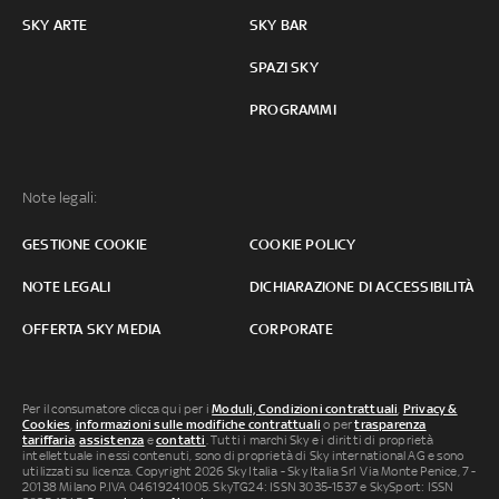
SKY ARTE
SKY BAR
SPAZI SKY
PROGRAMMI
Note legali:
GESTIONE COOKIE
COOKIE POLICY
NOTE LEGALI
DICHIARAZIONE DI ACCESSIBILITÀ
OFFERTA SKY MEDIA
CORPORATE
Per il consumatore clicca qui per i
Moduli, Condizioni contrattuali
,
Privacy &
Cookies
,
informazioni sulle modifiche contrattuali
o per
trasparenza
tariffaria
,
assistenza
e
contatti
. Tutti i marchi Sky e i diritti di proprietà
intellettuale in essi contenuti, sono di proprietà di Sky international AG e sono
utilizzati su licenza. Copyright 2026 Sky Italia - Sky Italia Srl Via Monte Penice, 7 -
20138 Milano P.IVA 04619241005. SkyTG24: ISSN 3035-1537 e SkySport: ISSN