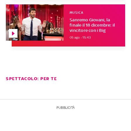
MUSICA
Sanremo Giovani, la
finale il 18 dicembre: il
vincitore con i Big
05 ago - 15:43
SPETTACOLO: PER TE
PUBBLICITÀ