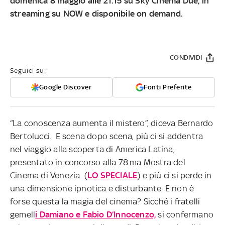
domenica 8 maggio alle 21.15 su Sky Cinema Due, in
streaming su NOW e disponibile on demand
.
CONDIVIDI
Seguici su:
Google Discover
Fonti Preferite
“La conoscenza aumenta il mistero”, diceva Bernardo
Bertolucci. E scena dopo scena, più ci si addentra
nel viaggio alla scoperta di America Latina,
presentato in concorso alla 78.ma Mostra del
Cinema di Venezia (
LO SPECIALE
) e più ci si perde in
una dimensione ipnotica e disturbante. E non è
forse questa la magia del cinema? Sicché i fratelli
gemell
i Damiano e Fabio D’Innocenzo,
si confermano