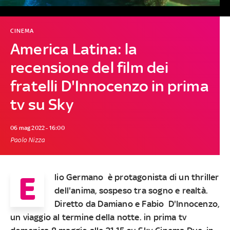
CINEMA
America Latina: la
recensione del film dei
fratelli D'Innocenzo in prima
tv su Sky
06 mag 2022 - 16:00
Paolo Nizza
E
lio Germano è protagonista di un thriller
dell'anima, sospeso tra sogno e realtà.
Diretto da Damiano e Fabio D'Innocenzo,
un viaggio al termine della notte.
in prima tv