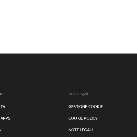
izi:
Note legali:
 TV
GESTIONE COOKIE
 APPS
COOKIE POLICY
W
NOTE LEGALI