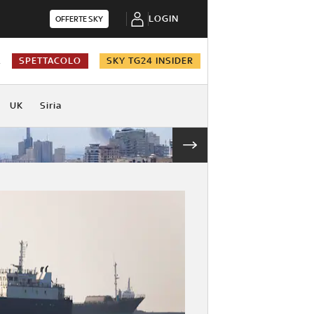
LOGIN
OFFERTE SKY
A
SPETTACOLO
SKY TG24 INSIDER
UK
Siria