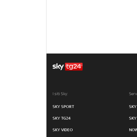
I siti Sky:
Serv
SKY SPORT
SKY
SKY TG24
SKY
SKY VIDEO
NO