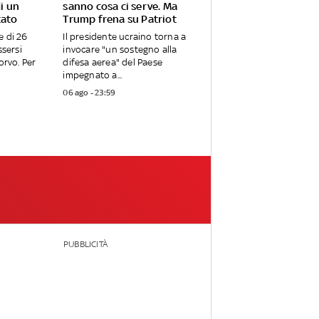
di un
sanno cosa ci serve. Ma
tato
Trump frena su Patriot
e di 26
Il presidente ucraino torna a
ssersi
invocare "un sostegno alla
orvo. Per
difesa aerea" del Paese
impegnato a...
06 ago - 23:59
PUBBLICITÀ