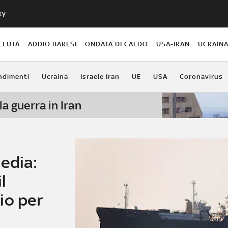
ky
CEUTA
ADDIO BARESI
ONDATA DI CALDO
USA-IRAN
UCRAIN
ndimenti
Ucraina
Israele Iran
UE
USA
Coronavirus
la guerra in Iran
edia:
l
io per