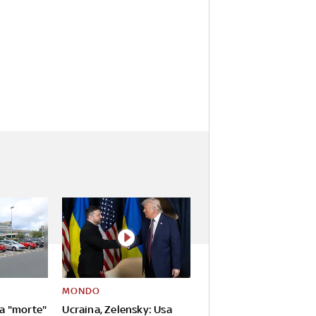
MONDO
da "morte"
Ucraina, Zelensky: Usa