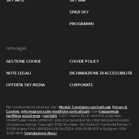
SKY ARTE
SKY BAR
SPAZI SKY
PROGRAMMI
Note legali:
GESTIONE COOKIE
COOKIE POLICY
NOTE LEGALI
DICHIARAZIONE DI ACCESSIBILITÀ
OFFERTA SKY MEDIA
CORPORATE
Per il consumatore clicca qui per i
Moduli, Condizioni contrattuali
,
Privacy &
Cookies
,
informazioni sulle modifiche contrattuali
o per
trasparenza
tariffaria
,
assistenza
e
contatti
. Tutti i marchi Sky e i diritti di proprietà
intellettuale in essi contenuti, sono di proprietà di Sky international AG e sono
utilizzati su licenza. Copyright 2026 Sky Italia - Sky Italia Srl Via Monte Penice, 7 -
20138 Milano P.IVA 04619241005. SkyTG24: ISSN 3035-1537 e SkySport: ISSN
3035-1545.
Segnalazione Abusi