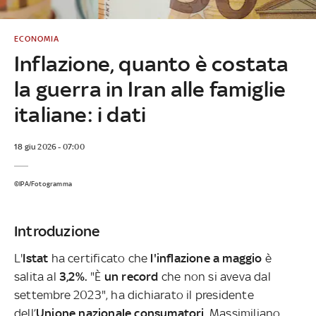
ECONOMIA
Inflazione, quanto è costata
la guerra in Iran alle famiglie
italiane: i dati
18 giu 2026 - 07:00
©IPA/Fotogramma
Introduzione
L'
Istat
ha certificato che
l'inflazione a maggio
è
salita al
3,2%.
"È
un record
che non si aveva dal
settembre 2023",
ha dichiarato il presidente
dell’
Unione nazionale consumatori,
Massimiliano