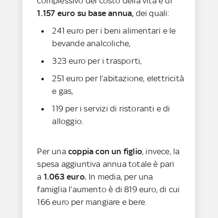
complessivo del costo della vita è di
1.157 euro su base annua,
dei quali:
241 euro per i beni alimentari e le
bevande analcoliche,
323 euro per i trasporti,
251 euro per l’abitazione, elettricità
e gas,
119 per i servizi di ristoranti e di
alloggio.
Per una
coppia con un figlio
, invece, la
spesa aggiuntiva annua totale è pari
a
1.063 euro.
In media, per una
famiglia l’aumento è di 819 euro, di cui
166 euro per mangiare e bere.