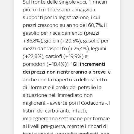
Sul fronte delle singole voci, "i rincari
più forti interessano a maggio i
supporti per la registrazione, i cui
prezzi crescono su anno del 60,7%, il
gasolio per riscaldamento (prezzi
+36,8%), gioielli (+29,5%), gasolio per
mezzi da trasporto (+25,4%), legumi
(+22,8%), carciofi (+19,9%) e
pomodori (+18,4%)". "
Gli incrementi
dei prezzi non rientreranno a breve
, e
anche con la riapertura dello stretto
di Hormuz e il crollo del petrolio la
situazione nell'immediato non
migliorerà - avverte poi il Codacons -. I
listini dei carburanti, infatti,
impiegheranno settimane per tornare
ai livelli pre-guerra, mentre i rincari di
beni e servizi, una volta applicati, non