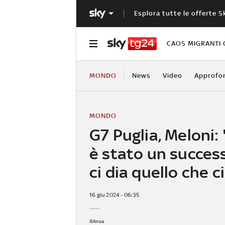
Esplora tutte le offerte S
CAOS MIGRANTI 
MONDO
News
Video
Approfo
MONDO
G7 Puglia, Meloni: 
è stato un success
ci dia quello che c
16 giu 2024 - 06:35
©Ansa