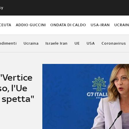
ky
CEUTA
ADDIO GUCCINI
ONDATA DI CALDO
USA-IRAN
UCRAI
ndimenti
Ucraina
Israele Iran
UE
USA
Coronavirus
"Vertice
o, l'Ue
i spetta"