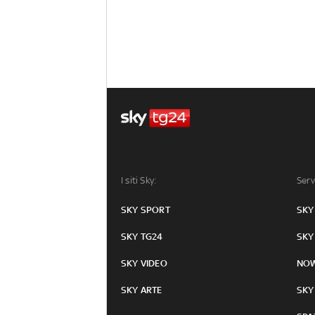
I siti Sky:
Serv
SKY SPORT
SKY
SKY TG24
SKY
SKY VIDEO
NO
SKY ARTE
SKY