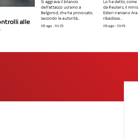
Si aggrava il bilancio
Lo ha detto, come 
dell'attacco ucraino a
da Reuters, il minis
Belgorod, che ha provocato,
Esteri iraniano Ar
secondo le autorità...
ribadisce...
trolli alle
09 ago - 10:25
09 ago - 10:19
e