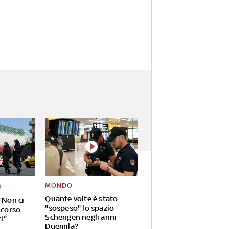
MONDO
O
Quante volte è stato
"Non ci
"sospeso" lo spazio
 corso
Schengen negli anni
ti"
Duemila?