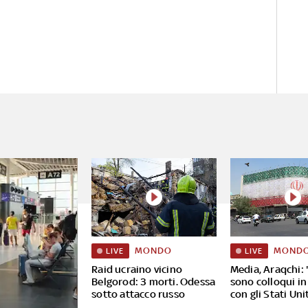
MONDO
MOND
LIVE
LIVE
Raid ucraino vicino
Media, Araqchi: 
Belgorod: 3 morti. Odessa
sono colloqui in
sotto attacco russo
con gli Stati Uni