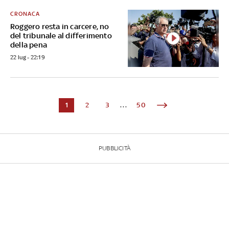
CRONACA
Roggero resta in carcere, no
del tribunale al differimento
della pena
22 lug - 22:19
1
2
3
...
50
PUBBLICITÀ