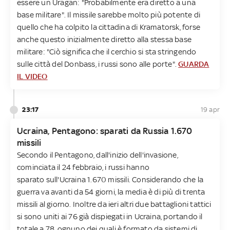
essere un Uragan: "Probabilmente era diretto a una
base militare". Il missile sarebbe molto più potente di
quello che ha colpito la cittadina di Kramatorsk, forse
anche questo inizialmente diretto alla stessa base
militare: "Ciò significa che il cerchio si sta stringendo
sulle città del Donbass, i russi sono alle porte".
GUARDA
IL VIDEO
23:17
19 apr
Ucraina, Pentagono: sparati da Russia 1.670
missili
Secondo il Pentagono, dall'inizio dell'invasione,
cominciata il 24 febbraio, i russi hanno
sparato sull'Ucraina 1.670 missili. Considerando che la
guerra va avanti da 54 giorni, la media è di più di trenta
missili al giorno. Inoltre da ieri altri due battaglioni tattici
si sono uniti ai 76 già dispiegati in Ucraina, portando il
totale a 78, ognuno dei quali è formato da sistemi di