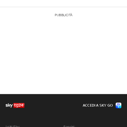
PUBBLICITÀ
ACCEDI A SKY GO
I siti Sky:
Servizi: