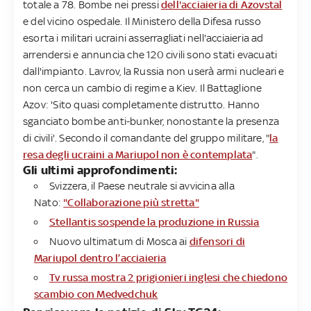
totale a 78. Bombe nei pressi
dell'acciaieria di Azovstal
e del vicino ospedale. Il Ministero della Difesa russo
esorta i militari ucraini asserragliati nell'acciaieria ad
arrendersi e annuncia che 120 civili sono stati evacuati
dall'impianto. Lavrov, la Russia non userà armi nucleari e
non cerca un cambio di regime a Kiev. Il Battaglione
Azov: 'Sito quasi completamente distrutto. Hanno
sganciato bombe anti-bunker, nonostante la presenza
di civili'. Secondo il comandante del gruppo militare, "
la
resa degli ucraini a Mariupol non è contemplata
".
Gli ultimi approfondimenti​:
Svizzera, il Paese neutrale si avvicina alla
Nato:
"Collaborazione più stretta"
Stellantis sospende la produzione in Russia
Nuovo ultimatum di Mosca ai
difensori di
Mariupol dentro l’acciaieria
Tv russa mostra 2 prigionieri inglesi che chiedono
scambio con Medvedchuk