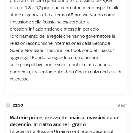
previsto crescere quest'anno e il prossimo del 3,6%,
ovvero 0,8 e 0,2 punti percentuali in meno rispetto alle
stime di gennaio. Lo afferma il Fmi osservando come
l'invasione della Russia ha esacerbato le
pressioni inflazionistiche e messo in pericolo
l'ordinamento delle regole che hanno governatore le
relazioni economiche internazionali dalla Seconda
Guerra Mondiale. "I rischi all'outlook sono al ribasso",
aggiunge il Fondo spiegando come a pesare
sulle prospettive non è solo il conflitto ma anche la
pandemia, il rallentamento della Cina e i rialzi dei tassi di
interesse.
22:50
19 apr
Materie prime, prezzo del mais ai massimi da un
decennio. In rialzo anche il grano
La guerra tra Russia e Ucraina continua a pesare sul