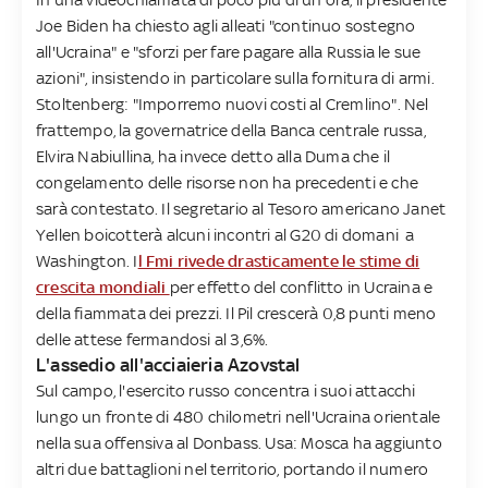
Joe Biden ha chiesto agli alleati "continuo sostegno
all'Ucraina" e "sforzi per fare pagare alla Russia le sue
azioni", insistendo in particolare sulla fornitura di armi.
Stoltenberg: "Imporremo nuovi costi al Cremlino". Nel
frattempo, la governatrice della Banca centrale russa,
Elvira Nabiullina, ha invece detto alla Duma che il
congelamento delle risorse non ha precedenti e che
sarà contestato. Il segretario al Tesoro americano Janet
Yellen boicotterà alcuni incontri al G20 di domani a
Washington. I
l Fmi rivede drasticamente le stime di
crescita mondiali
per effetto del conflitto in Ucraina e
della fiammata dei prezzi. Il Pil crescerà 0,8 punti meno
delle attese fermandosi al 3,6%.
L'assedio all'acciaieria Azovstal
Sul campo, l'esercito russo concentra i suoi attacchi
lungo un fronte di 480 chilometri nell'Ucraina orientale
nella sua offensiva al Donbass. Usa: Mosca ha aggiunto
altri due battaglioni nel territorio, portando il numero