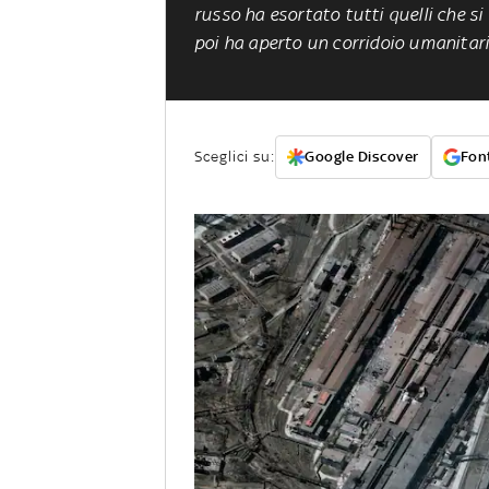
russo ha esortato tutti quelli che si 
poi ha aperto un corridoio umanitar
Sceglici su:
Google Discover
Font