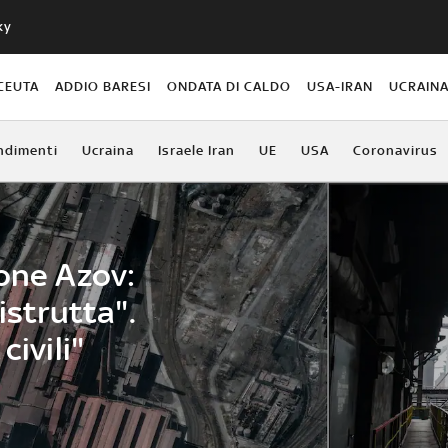
ky
CEUTA
ADDIO BARESI
ONDATA DI CALDO
USA-IRAN
UCRAIN
ndimenti
Ucraina
Israele Iran
UE
USA
Coronavirus
ione Azov:
istrutta".
civili"