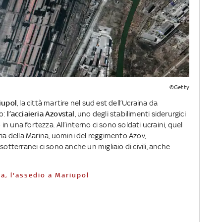
©Getty
riupol
, la città martire nel sud est dell’Ucraina da
so:
l’acciaieria Azovstal
, uno degli stabilimenti siderurgici
 una fortezza. All’interno ci sono soldati ucraini, quel
ria della Marina, uomini del reggimento Azov,
sotterranei ci sono anche un migliaio di civili, anche
a, l'assedio a Mariupol