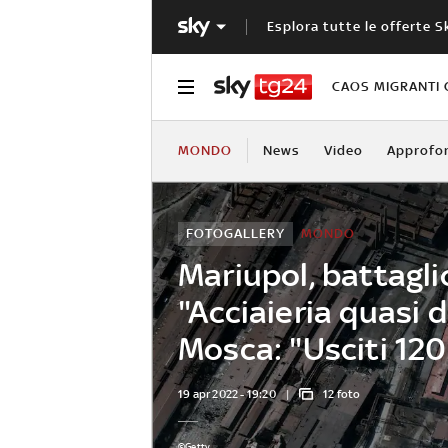
Esplora tutte le offerte S
CAOS MIGRANTI 
MONDO
News
Video
Approfo
FOTOGALLERY
MONDO
Mariupol, battagl
"Acciaieria quasi d
Mosca: "Usciti 120 
19 apr 2022 - 19:20
12 foto
©Getty