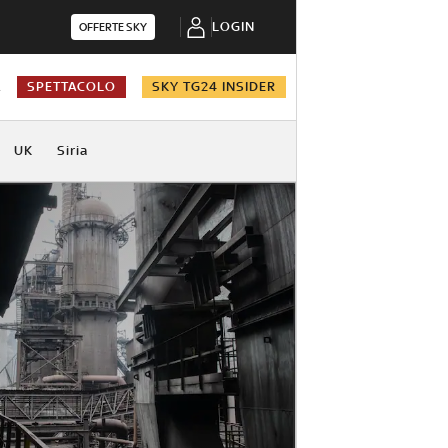
LOGIN
OFFERTE SKY
A
SPETTACOLO
SKY TG24 INSIDER
UK
Siria