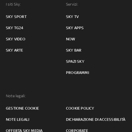
I siti Sky:
Servizi:
SKY SPORT
SKY TV
SKY TG24
SKY APPS
SKY VIDEO
NOW
SKY ARTE
SKY BAR
SPAZI SKY
PROGRAMMI
Note legali:
GESTIONE COOKIE
COOKIE POLICY
NOTE LEGALI
DICHIARAZIONE DI ACCESSIBILITÀ
OFFERTA SKY MEDIA
CORPORATE