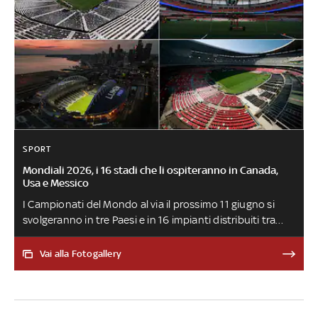
SPORT
Mondiali 2026, i 16 stadi che li ospiteranno in Canada,
Usa e Messico
I Campionati del Mondo al via il prossimo 11 giugno si
svolgeranno in tre Paesi e in 16 impianti distribuiti tra
Stati Uniti (11 sedi di gara), Messico (tre sedi) e Canada
(due sedi). La finale del torneo, che per la prima volta
Vai alla Fotogallery
vedrà la partecipazione di 48 squadre, si terrà domenica
19 luglio al MetLife Stadium di New York-New Jersey.
L'Azteca di Città del Messico sarà il primo stadio a
ospitare tre edizioni della Coppa del Mondo