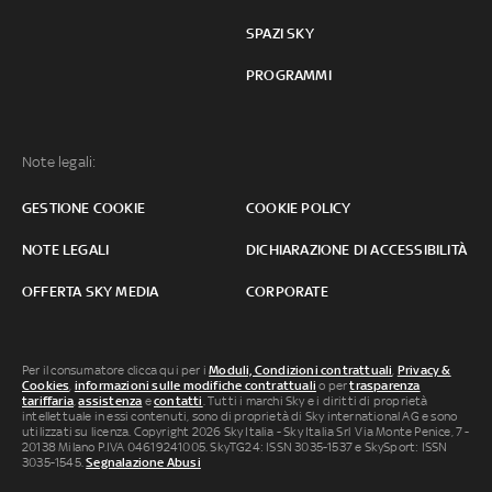
SPAZI SKY
PROGRAMMI
Note legali:
GESTIONE COOKIE
COOKIE POLICY
NOTE LEGALI
DICHIARAZIONE DI ACCESSIBILITÀ
OFFERTA SKY MEDIA
CORPORATE
Per il consumatore clicca qui per i
Moduli, Condizioni contrattuali
,
Privacy &
Cookies
,
informazioni sulle modifiche contrattuali
o per
trasparenza
tariffaria
,
assistenza
e
contatti
. Tutti i marchi Sky e i diritti di proprietà
intellettuale in essi contenuti, sono di proprietà di Sky international AG e sono
utilizzati su licenza. Copyright 2026 Sky Italia - Sky Italia Srl Via Monte Penice, 7 -
20138 Milano P.IVA 04619241005. SkyTG24: ISSN 3035-1537 e SkySport: ISSN
3035-1545.
Segnalazione Abusi