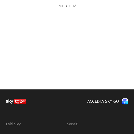
PUBBLICITÀ
ACCEDI A SKY GO
I siti Sky:
Servizi: