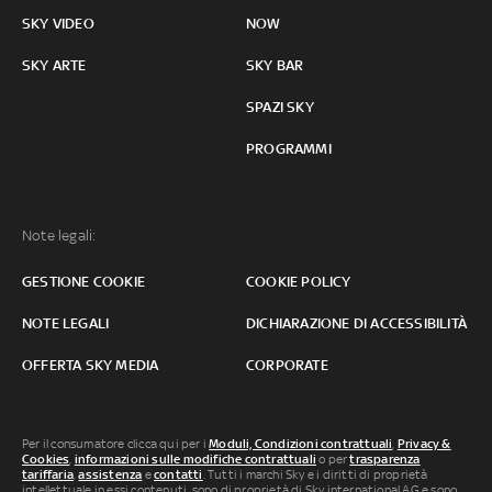
SKY VIDEO
NOW
SKY ARTE
SKY BAR
SPAZI SKY
PROGRAMMI
Note legali:
GESTIONE COOKIE
COOKIE POLICY
NOTE LEGALI
DICHIARAZIONE DI ACCESSIBILITÀ
OFFERTA SKY MEDIA
CORPORATE
Per il consumatore clicca qui per i
Moduli, Condizioni contrattuali
,
Privacy &
Cookies
,
informazioni sulle modifiche contrattuali
o per
trasparenza
tariffaria
,
assistenza
e
contatti
. Tutti i marchi Sky e i diritti di proprietà
intellettuale in essi contenuti, sono di proprietà di Sky international AG e sono