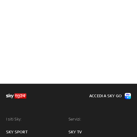
ACCEDI A SKY GO
I siti Sky:
Servizi:
SKY SPORT
SKY TV