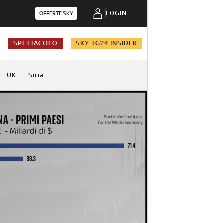
LOGIN
OFFERTE SKY
A
SPETTACOLO
SKY TG24 INSIDER
UK
Siria