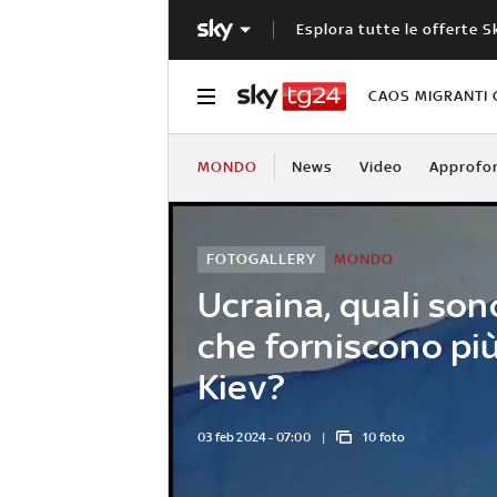
Esplora tutte le offerte S
CAOS MIGRANTI 
MONDO
News
Video
Approfo
FOTOGALLERY
MONDO
Ucraina, quali son
che forniscono più
Kiev?
03 feb 2024 - 07:00
10 foto