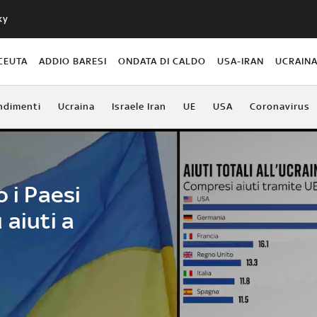
ky
CEUTA
ADDIO BARESI
ONDATA DI CALDO
USA-IRAN
UCRAIN
ndimenti
Ucraina
Israele Iran
UE
USA
Coronavirus
o i Paesi
 aiuti a