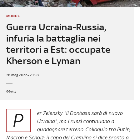
MONDO
Guerra Ucraina-Russia,
infuria la battaglia nei
territori a Est: occupate
Kherson e Lyman
28 mag 2022 - 23:58
©Getty
P
er Zelensky "il Donbass sarà di nuovo
Ucraina", ma i russi continuano a
guadagnare terreno. Colloquio tra Putin,
Macron e Scholz: il capo del Cremlino si dice pronto a