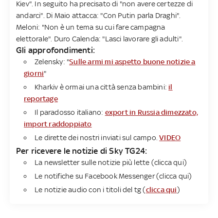
Kiev". In seguito ha precisato di "non avere certezze di
andarci". Di Maio attacca: "Con Putin parla Draghi".
Meloni: "Non è un tema su cui fare campagna
elettorale". Duro Calenda: "Lasci lavorare gli adulti".
Gli approfondimenti:
Zelensky: "
Sulle armi mi aspetto buone notizie a
giorni
"
Kharkiv è ormai una città senza bambini:
il
reportage
Il paradosso italiano:
export in Russia dimezzato,
import raddoppiato
Le dirette dei nostri inviati sul campo.
VIDEO
Per ricevere le notizie di Sky TG24​:
La newsletter sulle notizie più lette (clicca qui)
Le notifiche su Facebook Messenger (clicca qui)
Le notizie audio con i titoli del tg (
clicca qui
)