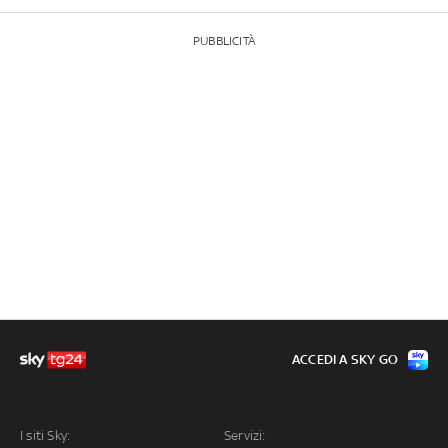
PUBBLICITÀ
ACCEDI A SKY GO
I siti Sky:
Servizi: