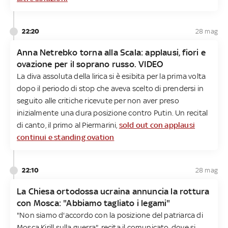
22:20
28 mag
Anna Netrebko torna alla Scala: applausi, fiori e
ovazione per il soprano russo. VIDEO
La diva assoluta della lirica si è esibita per la prima volta
dopo il periodo di stop che aveva scelto di prendersi in
seguito alle critiche ricevute per non aver preso
inizialmente una dura posizione contro Putin. Un recital
di canto, il primo al Piermarini,
sold out con applausi
continui e standing ovation
22:10
28 mag
La Chiesa ortodossa ucraina annuncia la rottura
con Mosca: "Abbiamo tagliato i legami"
"Non siamo d'accordo con la posizione del patriarca di
Mosca Kirill sulla guerra", recita il comunicato, dove si