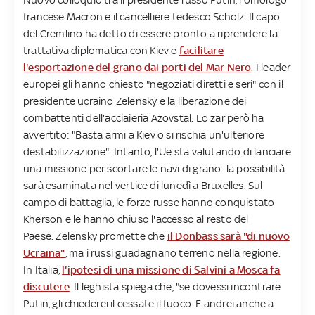
francese Macron e il cancelliere tedesco Scholz. Il capo
del Cremlino ha detto di essere pronto a riprendere la
trattativa diplomatica con Kiev e
facilitare
l'esportazione del grano dai porti del Mar Nero
. I leader
europei gli hanno chiesto "negoziati diretti e seri" con il
presidente ucraino Zelensky e la liberazione dei
combattenti dell'acciaieria Azovstal. Lo zar però ha
avvertito: "Basta armi a Kiev o si rischia un'ulteriore
destabilizzazione". Intanto, l'Ue sta valutando di lanciare
una missione per scortare le navi di grano: la possibilità
sarà esaminata nel vertice di lunedì a Bruxelles. Sul
campo di battaglia, le forze russe hanno conquistato
Kherson e le hanno chiuso l'accesso al resto del
Paese. Zelensky promette che
il Donbass sarà "di nuovo
Ucraina"
, ma i russi guadagnano terreno nella regione.
In Italia,
l'ipotesi di una missione di Salvini a Mosca fa
discutere
. Il leghista spiega che, "se dovessi incontrare
Putin, gli chiederei il cessate il fuoco. E andrei anche a