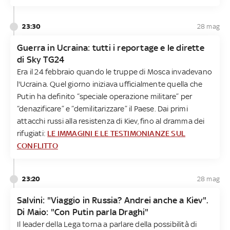
23:30
28 mag
Guerra in Ucraina: tutti i reportage e le dirette
di Sky TG24
Era il 24 febbraio quando le truppe di Mosca invadevano
l'Ucraina. Quel giorno iniziava ufficialmente quella che
Putin ha definito “speciale operazione militare” per
“denazificare” e “demilitarizzare” il Paese. Dai primi
attacchi russi alla resistenza di Kiev, fino al dramma dei
rifugiati:
LE IMMAGINI E LE TESTIMONIANZE SUL
CONFLITTO
23:20
28 mag
Salvini: "Viaggio in Russia? Andrei anche a Kiev".
Di Maio: "Con Putin parla Draghi"
Il leader della Lega torna a parlare della possibilità di