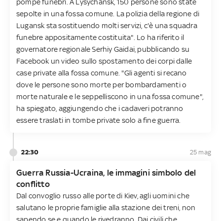
pompe funebri. A Lysychansk, 150 persone sono state
sepolte in una fossa comune. La polizia della regione di
Lugansk sta sostituendo molti servizi, c'è una squadra
funebre appositamente costituita". Lo ha riferito il
governatore regionale Serhiy Gaidai, pubblicando su
Facebook un video sullo spostamento dei corpi dalle
case private alla fossa comune. "Gli agenti si recano
dove le persone sono morte per bombardamenti o
morte naturale e le seppelliscono in una fossa comune",
ha spiegato, aggiungendo che i cadaveri potranno
essere traslati in tombe private solo a fine guerra.
22:30
25 mag
Guerra Russia-Ucraina, le immagini simbolo del
conflitto
Dal convoglio russo alle porte di Kiev, agli uomini che
salutano le proprie famiglie alla stazione dei treni, non
sapendo se e quando le rivedranno. Dai civili che