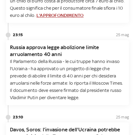
un chilo di burro costa al produttore circa 7 euro al chilo.
Questo significa che per il consumatore finale sfiora i 10
euro al chilo.
L'APPROFONDIMENTO
23:15
25 mag
Russia approva legge abolizione limite
arruolamento 40 anni
Il Parlamento della Russia - le cui truppe hanno invaso
l'Ucraina - ha approvato un progetto di legge che
prevede di abolire il limite di 40 anni per chi desidera
arruolarsi nelle forze armate: lo riporta il Moscow Times.
Il documento deve essere firmato dal presidente russo
Vladimir Putin per diventare legge.
23:10
25 mag
Davos, Soros: l'invasione dell'Ucraina potrebbe