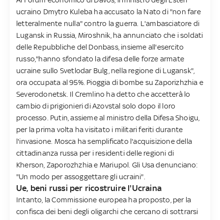
ucraino Dmytro Kuleba ha accusato la Nato di "non fare
letteralmente nulla" contro la guerra. L'ambasciatore di
Lugansk in Russia, Miroshnik, ha annunciato che i soldati
delle Repubbliche del Donbass, insieme all'esercito
russo,"hanno sfondato la difesa delle forze armate
ucraine sullo Svetlodar Bulg, nella regione di Lugansk",
ora occupata al 95%. Pioggia di bombe su Zaporizhzhia e
Severodonetsk. Il Cremlino ha detto che accetterà lo
cambio di prigionieri di Azovstal solo dopo il loro
processo. Putin, assieme al ministro della Difesa Shoigu,
per la prima volta ha visitato i militari feriti durante
l'invasione. Mosca ha semplificato l'acquisizione della
cittadinanza russa per i residenti delle regioni di
Kherson, Zaporozhzhia e Mariupol. Gli Usa denunciano:
"Un modo per assoggettare gli ucraini".
Ue, beni russi per ricostruire l'Ucraina
Intanto, la Commissione europea ha proposto, per la
confisca dei beni degli oligarchi che cercano di sottrarsi