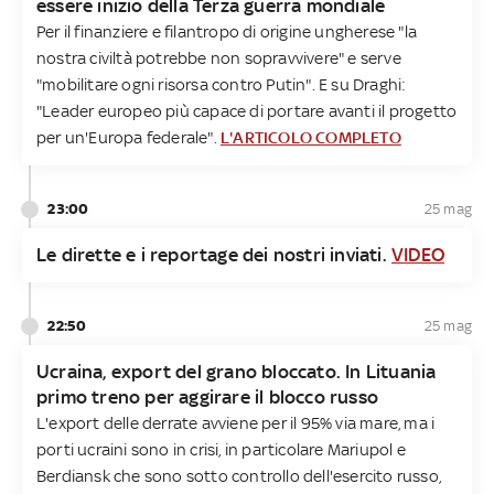
essere inizio della Terza guerra mondiale
Per il finanziere e filantropo di origine ungherese "la
nostra civiltà potrebbe non sopravvivere" e serve
"mobilitare ogni risorsa contro Putin". E su Draghi:
"Leader europeo più capace di portare avanti il progetto
per un'Europa federale".
L'ARTICOLO COMPLETO
23:00
25 mag
Le dirette e i reportage dei nostri inviati.
VIDEO
22:50
25 mag
Ucraina, export del grano bloccato. In Lituania
primo treno per aggirare il blocco russo
L'export delle derrate avviene
per il 95% via mare, ma i
porti ucraini sono in crisi, in particolare Mariupol e
Berdiansk che sono sotto controllo dell'esercito russo,