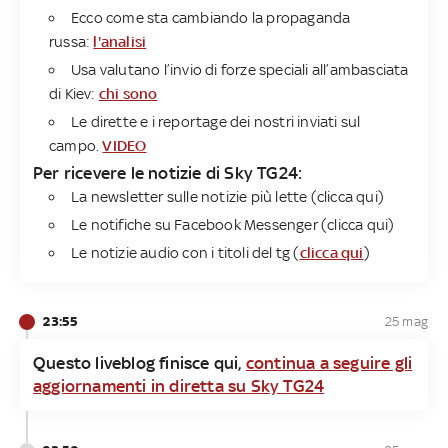
Ecco come sta cambiando la propaganda
russa:
l'analisi
Usa valutano l’invio di forze speciali all’ambasciata
di Kiev:
chi sono
Le dirette e i reportage dei nostri inviati sul
campo.
VIDEO
Per ricevere le notizie di Sky TG24​:
La newsletter sulle notizie più lette (
clicca qui
)
Le notifiche su Facebook Messenger (
clicca
qui
)
Le notizie audio con i titoli del tg (
clicca qui
)
23:55
25 mag
Questo liveblog finisce qui,
continua a seguire gli
aggiornamenti in diretta su Sky TG24