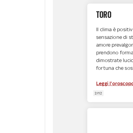
TORO
Il clima è posit
sensazione di st
amore prevalgon
prendono forma 
dimostrate luci
fortuna che sos
Leggi l'oroscop
2/12