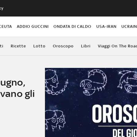
ky
CEUTA
ADDIO GUCCINI
ONDATA DI CALDO
USA-IRAN
UCRAI
ti
Ricette
Lotto
Oroscopo
Libri
Viaggi On The Roa
iugno,
rvano gli