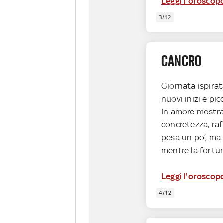
Leggi l'oroscopo
3/12
CANCRO
Giornata ispirat
nuovi inizi e pi
In amore mostr
concretezza, raff
pesa un po’, ma 
mentre la fortun
Leggi l'oroscop
4/12