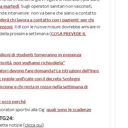
da martedì
. Sugli operatori sanitari non vaccinati,
ende intervenire: non va bene che siano a contatto
erà chi lavora a contatto con i pazienti: per chi
ansioni
. Il dl con le nuove misure dovrebbe arrivare in
i della prossima settimana (
COSA PREVEDE IL
ilioni di studenti torneranno in presenza
riorità, non vogliamo richiuderla”
atori devono fare domanda? Le istruzioni dell’Inps
 regole unificate con il decreto Sostegni
ancione e chi resta in rosso nella settimana di
ì; ecco perché
oratori sportivi alla Cig:
quali sono le scadenze
 TG24:
ette notizie (
clicca qui
)