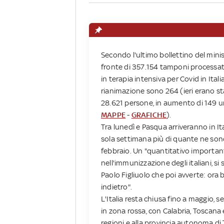
Secondo l'ultimo bollettino del mini
fronte di 357.154 tamponi processati
in terapia intensiva per Covid in Italia,
rianimazione sono 264 (ieri erano sta
28.621 persone, in aumento di 149 unit
MAPPE
-
GRAFICHE
).
Tra lunedì e Pasqua arriveranno in Ita
sola settimana più di quante ne son
febbraio. Un "quantitativo important
nell'immunizzazione degli italiani, s
Paolo Figliuolo che poi avverte: ora 
indietro".
L'Italia resta chiusa fino a maggio, s
in zona rossa, con Calabria, Toscana 
regioni e alla provincia autonoma di T