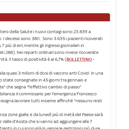
stero della Salute i nuovi contagi sono 23.839 a
. I decessi sono 380. Sono 3.635 i pazienti ricoverati
 7 più di ieri, mentre gli ingressi giornalieri in
ti 288). Nei reparti ordinari sono invece ricoverate
à. Il tasso di positività è al 6,7% (
BOLLETTINO
-
lia quasi 3 milioni di dosi di vaccino anti Covid: in una
o state consegnate in 45 giorni tra gennaio e
e" che segna "l'effettivo cambio di passo"
i sbilancia il commissario per l'emergenza Francesco
bisogna lavorare tutti insieme affinché "nessuno resti
enza zone gialle, e da lunedì più di metà del Paese sarà
e Valle d'Aosta che si vanno ad aggiungere alle 7
rento in cui sono già in vigore le restrizioni più dure,