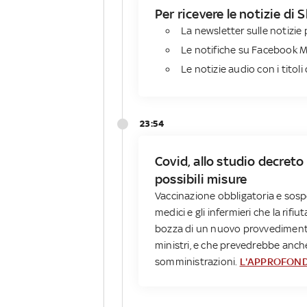
Per ricevere le notizie di 
La newsletter sulle notizie p
Le notifiche su Facebook 
Le notizie audio con i titoli 
23:54
Covid, allo studio decreto 
possibili misure
Vaccinazione obbligatoria e sospe
medici e gli infermieri che la rif
bozza di un nuovo provvedimento
ministri, e che prevedrebbe anch
somministrazioni.
L'APPROFON