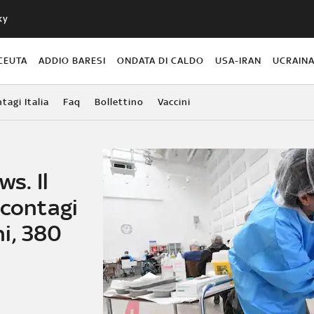
ky
CEUTA
ADDIO BARESI
ONDATA DI CALDO
USA-IRAN
UCRAIN
agi Italia
Faq
Bollettino
Vaccini
ws. Il
 contagi
i, 380