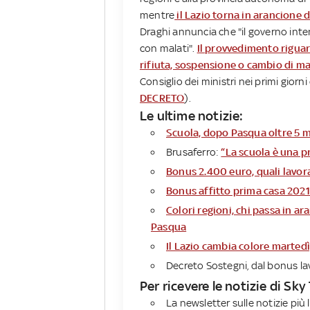
mentre
il Lazio torna in arancione 
Draghi annuncia che "il governo int
con malati".
Il provvedimento riguard
rifiuta, sospensione o cambio di m
Consiglio dei ministri nei primi giorn
DECRETO
).
Le ultime notizie:
Scuola, dopo Pasqua oltre 5 m
Brusaferro:
“La scuola è una p
Bonus 2.400 euro, quali lavor
Bonus affitto prima casa 2021:
Colori regioni, chi passa in ar
Pasqua
Il Lazio cambia colore marted
Decreto Sostegni, dal bonus lav
Per ricevere le notizie di Sky
La newsletter sulle notizie più l