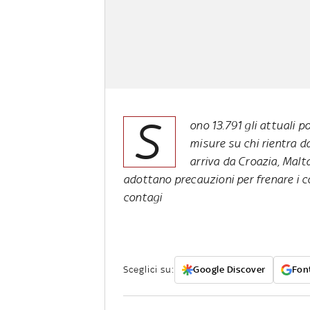
S
ono 13.791 gli attuali p
misure su chi rientra d
arriva da Croazia, Malt
adottano precauzioni per frenare i con
contagi
Sceglici su:
Google Discover
Font