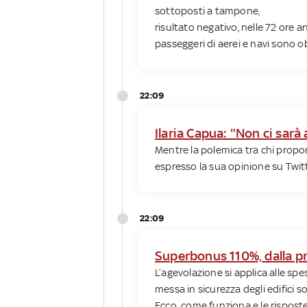
sottoposti a tampone,
risultato negativo, nelle 72 ore an
passeggeri di aerei e navi sono o
22:09
Ilaria Capua: "Non ci sarà
Mentre la polemica tra chi propone
espresso la sua opinione su Twit
22:09
Superbonus 110%, dalla pri
L’agevolazione si applica alle sp
messa in sicurezza degli edifici 
Ecco come funziona e le risposte 