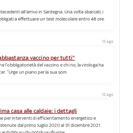
tecedenti all'arrivo in Sardegna. Una volta sbarcati, i
bbligati a effettuare un test molecolare entro 48 ore.
12 ago
 abbastanza vaccino per tutti"
 l’obbligatorietà del vaccino e chi no, la virologa ha
ter. “Urge un piano per la sua som
12 ago
ma casa alle caldaie: i dettagli
ese per interventi di efficientamento energetico e
sostenute dal primo luglio 2020 al 31 dicembre 2021.
ai dubbi su chi potrà usufruirne.