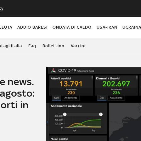
ky
CEUTA
ADDIO BARESI
ONDATA DI CALDO
USA-IRAN
UCRAIN
agi Italia
Faq
Bollettino
Vaccini
me news.
2 agosto:
orti in