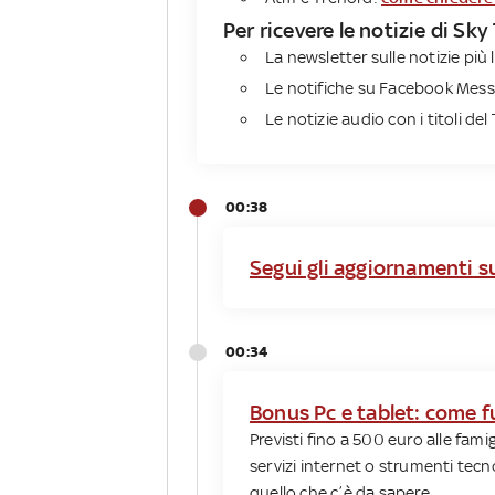
Per ricevere le notizie di Sk
La newsletter sulle notizie più l
Le notifiche su Facebook Mess
Le notizie audio con i titoli del 
00:38
Segui gli aggiornamenti su
00:34
Bonus Pc e tablet: come f
Previsti fino a 500 euro alle fam
servizi internet o strumenti tecno
quello che c’è da sapere