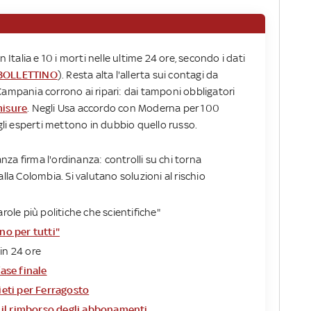
 Italia e 10 i morti nelle ultime 24 ore, secondo i dati
 BOLLETTINO
). Resta alta l'allerta sui contagi da
Campania corrono ai ripari: dai tamponi obbligatori
misure
. Negli Usa accordo con Moderna per 100
 gli esperti mettono in dubbio quello russo.
anza firma l'ordinanza: controlli su chi torna
dalla Colombia. Si valutano soluzioni al rischio
parole più politiche che scientifiche"
no per tutti"
in 24 ore
fase finale
vieti per Ferragosto
 il rimborso degli abbonamenti