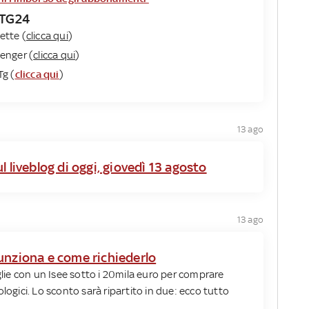
y TG24
ette (
clicca qui
)
enger (
clicca qui
)
Tg (
clicca qui
)
13 ago
l liveblog di oggi, giovedì 13 agosto
13 ago
unziona e come richiederlo
iglie con un Isee sotto i 20mila euro per comprare
logici. Lo sconto sarà ripartito in due: ecco tutto