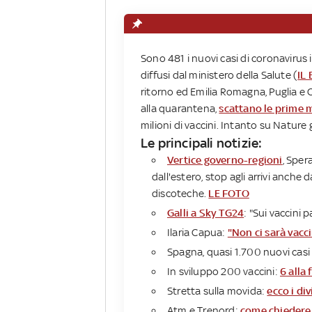
Sono 481 i nuovi casi di coronavirus in
diffusi dal ministero della Salute (
IL
ritorno ed Emilia Romagna, Puglia e 
alla quarantena,
scattano le prime 
milioni di vaccini. Intanto su Nature
Le principali notizie:​
Vertice governo-regioni
, Sper
dall'estero, stop agli arrivi anche 
discoteche.
LE FOTO
Galli a Sky TG24
: "Sui vaccini 
Ilaria Capua:
"Non ci sarà vacci
Spagna, quasi 1.700 nuovi casi 
In sviluppo 200 vaccini:
6 alla 
Stretta sulla movida:
ecco i di
Atm e Trenord:
come chiedere