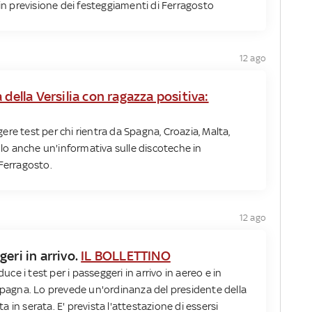
 in previsione dei festeggiamenti di Ferragosto
12 ago
 della Versilia con ragazza positiva:
re test per chi rientra da Spagna, Croazia, Malta,
volo anche un'informativa sulle discoteche in
 Ferragosto.
12 ago
eri in arrivo.
IL BOLLETTINO
duce i test per i passeggeri in arrivo in aereo e in
 Spagna. Lo prevede un'ordinanza del presidente della
in serata. E' prevista l'attestazione di essersi