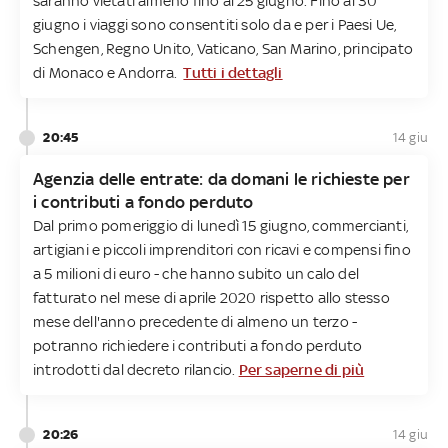
saranno vietati almeno fino al 25 giugno. Fino al 30
giugno i viaggi sono consentiti solo da e per i Paesi Ue,
Schengen, Regno Unito, Vaticano, San Marino, principato
di Monaco e Andorra.
Tutti i dettagli
20:45
14 giu
Agenzia delle entrate: da domani le richieste per
i contributi a fondo perduto
Dal primo pomeriggio di lunedì 15 giugno, commercianti,
artigiani e piccoli imprenditori con ricavi e compensi fino
a 5 milioni di euro - che hanno subito un calo del
fatturato nel mese di aprile 2020 rispetto allo stesso
mese dell'anno precedente di almeno un terzo -
potranno richiedere i contributi a fondo perduto
introdotti dal decreto rilancio.
Per saperne di più
20:26
14 giu