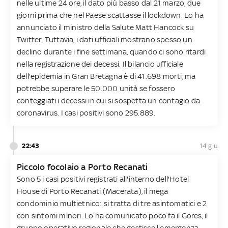
nelle ultime 24 ore, il dato più basso dal 21 marzo, due
giorni prima che nel Paese scattasse il lockdown. Lo ha
annunciato il ministro della Salute Matt Hancock su
Twitter. Tuttavia, i dati ufficiali mostrano spesso un
declino durante i fine settimana, quando ci sono ritardi
nella registrazione dei decessi. Il bilancio ufficiale
dell'epidemia in Gran Bretagna è di 41.698 morti, ma
potrebbe superare le 50.000 unità se fossero
conteggiati i decessi in cui si sospetta un contagio da
coronavirus. I casi positivi sono 295.889.
22:43
14 giu
Piccolo focolaio a Porto Recanati
Sono 5 i casi positivi registrati all'interno dell'Hotel
House di Porto Recanati (Macerata), il mega
condominio multietnico: si tratta di tre asintomatici e 2
con sintomi minori. Lo ha comunicato poco fa il Gores, il
gruppo operativo regionale che gestisce l'emergenza