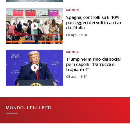
MONDO
Spagna, controlli su 5-10%
passeggeri dei voli in arrivo
dall'Italia
08 ago - 18:31
MONDO
Trump nei mirino dei social
per i capelli: "Parrucca o
trapianto?"
08 ago - 16:54
MONDO: I PIÙ LETTI