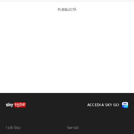
PUBBLICITÀ
ACCEDI A SKY GO
I siti Sky:
Servizi: