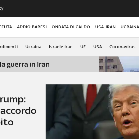
ky
CEUTA
ADDIO BARESI
ONDATA DI CALDO
USA-IRAN
UCRAIN
ndimenti
Ucraina
Israele Iran
UE
USA
Coronavirus
la guerra in Iran
Trump:
 accordo
ito