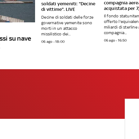
compagnia aere
soldati yemeniti: "Decine
acquistata per 7,
di vittime". LIVE
Il fondo statunite
Decine di soldati delle forze
offerto l'equivalen
governative yemenite sono
miliardi di sterline 
morti in un attacco
compagnia...
missilistico dei...
ussi su nave
06 ago - 16:50
06 ago - 18:00
E