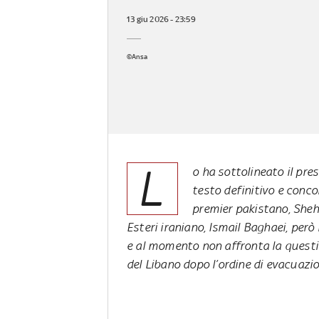
13 giu 2026 - 23:59
©Ansa
L
o ha sottolineato il pre
testo definitivo e conco
premier pakistano, Shehb
Esteri iraniano, Ismail Baghaei, pe
e al momento non affronta la questio
del Libano dopo l’ordine di evacuazio