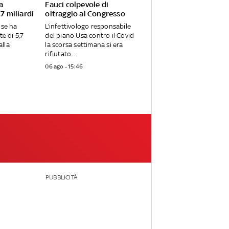
a
Fauci colpevole di
7 miliardi
oltraggio al Congresso
nse ha
L’infettivologo responsabile
te di 5,7
del piano Usa contro il Covid
alla
la scorsa settimana si era
rifiutato...
06 ago - 15:46
PUBBLICITÀ