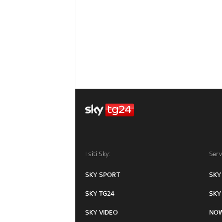
I siti Sky:
Serv
SKY SPORT
SKY
SKY TG24
SKY
SKY VIDEO
NO