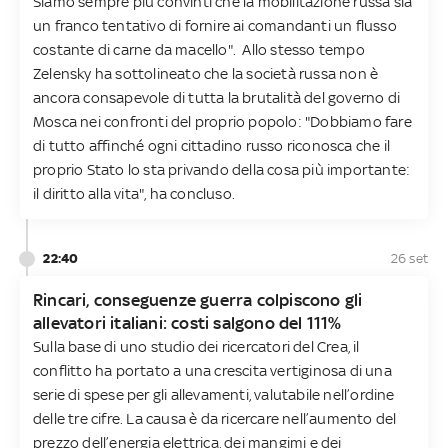
Siamo sempre più convinti che la mobilitazione russa sia
un franco tentativo di fornire ai comandanti un flusso
costante di carne da macello". Allo stesso tempo
Zelensky ha sottolineato che la società russa non è
ancora consapevole di tutta la brutalità del governo di
Mosca nei confronti del proprio popolo: "Dobbiamo fare
di tutto affinché ogni cittadino russo riconosca che il
proprio Stato lo sta privando della cosa più importante:
il diritto alla vita", ha concluso.
22:40
26 set
Rincari, conseguenze guerra colpiscono gli
allevatori italiani: costi salgono del 111%
Sulla base di uno studio dei ricercatori del Crea, il
conflitto ha portato a una crescita vertiginosa di una
serie di spese per gli allevamenti, valutabile nell’ordine
delle tre cifre. La causa è da ricercare nell’aumento del
prezzo dell’energia elettrica, dei mangimi e dei