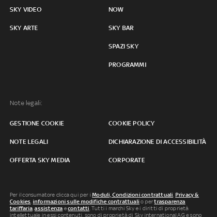
SKY VIDEO
NOW
SKY ARTE
SKY BAR
SPAZI SKY
PROGRAMMI
Note legali:
GESTIONE COOKIE
COOKIE POLICY
NOTE LEGALI
DICHIARAZIONE DI ACCESSIBILITÀ
OFFERTA SKY MEDIA
CORPORATE
Per il consumatore clicca qui per i
Moduli, Condizioni contrattuali
,
Privacy &
Cookies
,
informazioni sulle modifiche contrattuali
o per
trasparenza
tariffaria
,
assistenza
e
contatti
. Tutti i marchi Sky e i diritti di proprietà
intellettuale in essi contenuti, sono di proprietà di Sky international AG e sono