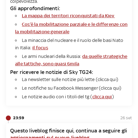
colpevolezza.
Gli approfondimenti:
La mappa dei territori riconquistati da Kiev
Cos’è la mobilitazione parziale e le differenze con
la mobilitazione generale
La minaccia del nucleare e il ruolo delle basi Nato
in Italia:
il focus
Le armi nucleari della Russia:
da quelle strategiche
alle tattiche, sono quasi 6mila
Per ricevere le notizie di Sky TG24​:
La newsletter sulle notizie più lette (clicca qui)
Le notifiche su Facebook Messenger (clicca qui)
Le notizie audio con i titoli del tg (
clicca qui
)
23:59
26 set
Questo liveblog finisce qui, continua a seguire gli
aggiornamenti sul nuovo liveblog