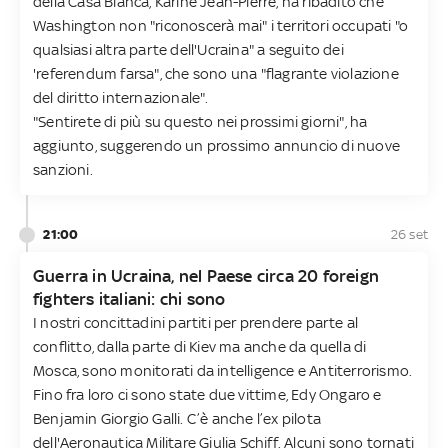
della Casa Bianca, Karine Jean-Pierre, ha ribadito che
Washington non "riconoscerà mai" i territori occupati "o
qualsiasi altra parte dell'Ucraina" a seguito dei
'referendum farsa", che sono una "flagrante violazione
del diritto internazionale".
"Sentirete di più su questo nei prossimi giorni", ha
aggiunto, suggerendo un prossimo annuncio di nuove
sanzioni.
21:00
26 set
Guerra in Ucraina, nel Paese circa 20 foreign
fighters italiani: chi sono
I nostri concittadini partiti per prendere parte al
conflitto, dalla parte di Kiev ma anche da quella di
Mosca, sono monitorati da intelligence e Antiterrorismo.
Fino fra loro ci sono state due vittime, Edy Ongaro e
Benjamin Giorgio Galli. C’è anche l’ex pilota
dell'Aeronautica Militare Giulia Schiff. Alcuni sono tornati