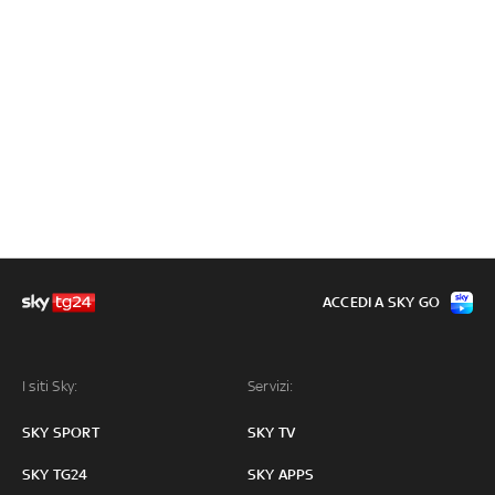
ACCEDI A SKY GO
I siti Sky:
Servizi:
SKY SPORT
SKY TV
SKY TG24
SKY APPS