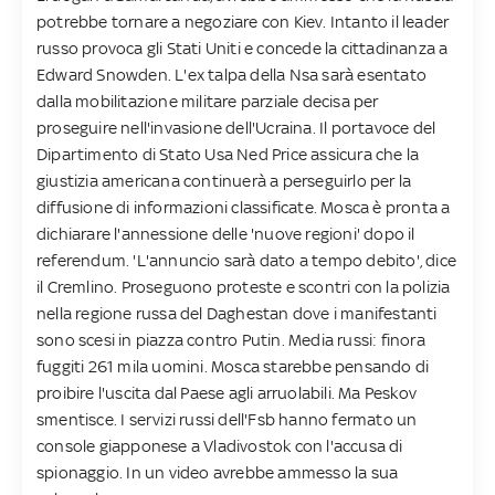
potrebbe tornare a negoziare con Kiev. Intanto il leader
russo provoca gli Stati Uniti e concede la cittadinanza a
Edward Snowden. L'ex talpa della Nsa sarà esentato
dalla mobilitazione militare parziale decisa per
proseguire nell'invasione dell'Ucraina. Il portavoce del
Dipartimento di Stato Usa Ned Price assicura che la
giustizia americana continuerà a perseguirlo per la
diffusione di informazioni classificate. Mosca è pronta a
dichiarare l'annessione delle 'nuove regioni' dopo il
referendum. 'L'annuncio sarà dato a tempo debito', dice
il Cremlino. Proseguono proteste e scontri con la polizia
nella regione russa del Daghestan dove i manifestanti
sono scesi in piazza contro Putin. Media russi: finora
fuggiti 261 mila uomini. Mosca starebbe pensando di
proibire l'uscita dal Paese agli arruolabili. Ma Peskov
smentisce. I servizi russi dell'Fsb hanno fermato un
console giapponese a Vladivostok con l'accusa di
spionaggio. In un video avrebbe ammesso la sua