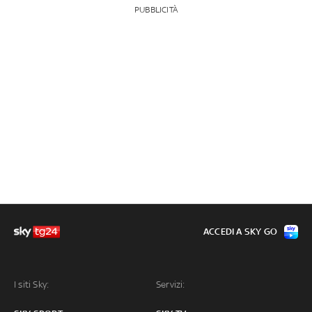
PUBBLICITÀ
ACCEDI A SKY GO
I siti Sky:
Servizi: