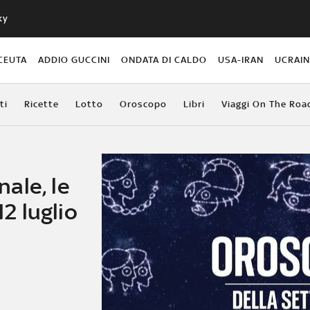
ky
CEUTA
ADDIO GUCCINI
ONDATA DI CALDO
USA-IRAN
UCRAI
ti
Ricette
Lotto
Oroscopo
Libri
Viaggi On The Roa
ale, le
12 luglio