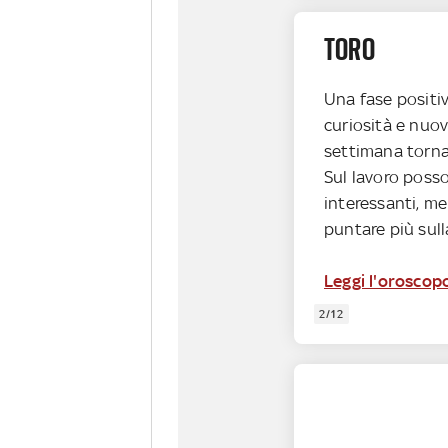
TORO
Una fase positi
curiosità e nuov
settimana torna
Sul lavoro posso
interessanti, me
puntare più sull
Leggi l'oroscop
2/12