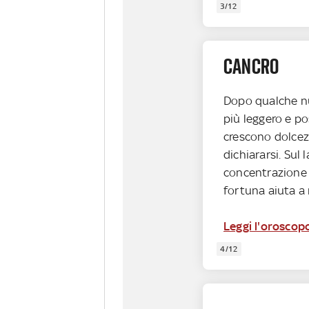
3/12
CANCRO
Dopo qualche nuv
più leggero e po
crescono dolcezz
dichiararsi. Sul 
concentrazione 
fortuna aiuta a m
Leggi l'oroscop
4/12