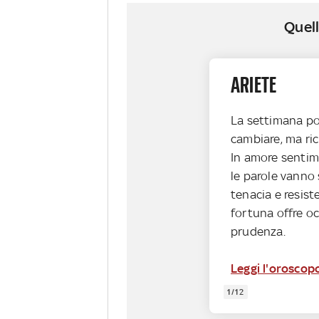
Quell
ARIETE
La settimana por
cambiare, ma ric
In amore sentim
le parole vanno 
tenacia e resist
fortuna offre oc
prudenza.
Leggi l'oroscopo
1/12